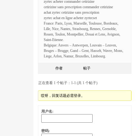
zyrtec acheter commander cetirizine
cetirizine sans prescription commander cetirizine
achat zyrtec cetirizine sans prescription
zyrtec achat en ligne acheter zyrtecset
France: Paris, Lyon, Marseille, Toulouse, Bordeaux,
Lille, Nice, Nantes, Strasbourg, Rennes, Grenoble,
Rouen, Toulon, Montpellier, Douai et Lens, Avignon,
Saint-Etienne.
Belgique: Anvers – Antwerpen, Louvain – Leuven,
Bruges – Brugge, Gand – Gent, Hasselt, Wavre, Mons,
Liege, Arlon, Namur, Bruxelles, Limbourg.
作者
帖子
正在查看 1 个帖子：1-1 (共 1 个帖子)
哎呀，回复话题必需登录。
用户名:
密码: