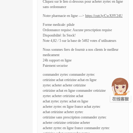
Cliquez sur le lien ci-dessous pour acheter zyrtec en ligne
sans ordonnance
Notre pharmacie en ligne —>
https://cutt.ly/CwX9Y24U
Forme medicale: pilule
Ordonnance requise: Aucune prescription requise
Disponibilité: In Stock!
Note 4,82 / 5 sur la base de 5492 votes d’utilisateurs
Nous sommes fiers de fournir a nos clients le meilleur
medicament
24h support en ligne
Paiement securise
commander zyrtec commander zyrtec
cetirizine achat cetirizine achat en ligne
zyrtec acheter acheter cetirizine
cetirizine achat en ligne commander cetirizine
zyrtec acheter cetirizine achat
achat zyrtec zyrtec achat en ligne
acheter zyrtec en ligne france achat zyrtec
achat cetirizine acheter zyrtec
cetirizine sans prescription commander zyrtec
acheter cetirizine cetirizine acheter
acheter zyrtec en ligne france commander zyrtec