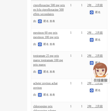
ciprofloxacine 500 mg prix
1
1
2年、 2月前
en fcfa ciprofloxacine 500
匿名
effets secondaires
由:
匿名
发表
mestinon 60 mg prix
1
1
2年、 2月前
mestinon 180 mg prix
匿名
由:
匿名
发表
topiramate 25 mg prix
1
1
2年、 2月前
maroc topiramate 100 mg
匿名
prix maroc
由:
匿名
发表
acheter zovirax achat
1
1
2年、 2月前
zovirax
匿名
由:
匿名
发表
chloroquine prix
1
1
2年、 2月前
chloroquine acheter