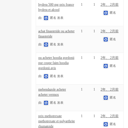
hydrea 500 mg prix france
1
1
2年、 2月前
hydrea et alcool
匿名
由:
匿名
发表
achat finasteride ou acheter
1
1
2年、 2月前
finasteride
匿名
由:
匿名
发表
ou acheter hoodia gordonii
1
1
2年、 2月前
pur coupe faim hoodia
匿名
gordonii avis
由:
匿名
发表
mebendazole acheter
1
1
2年、 2月前
acheter vermox
匿名
由:
匿名
发表
prix methotrexate
1
1
2年、 2月前
methotrexate et polyarthrite
匿名
rhumatoide