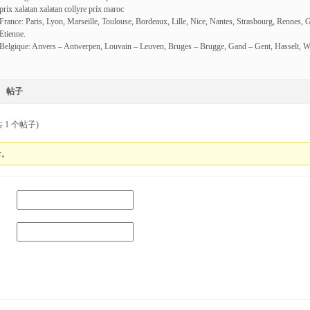
prix xalatan xalatan collyre prix maroc
France: Paris, Lyon, Marseille, Toulouse, Bordeaux, Lille, Nice, Nantes, Strasbourg, Rennes, 
Etienne.
Belgique: Anvers – Antwerpen, Louvain – Leuven, Bruges – Brugge, Gand – Gent, Hasselt, W
帖子
 1 个帖子)
录。