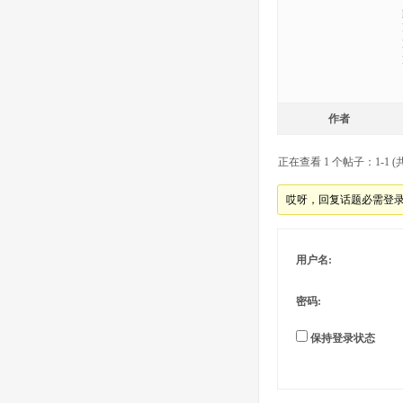
作者
正在查看 1 个帖子：1-1 (共
哎呀，回复话题必需登
用户名:
密码:
保持登录状态