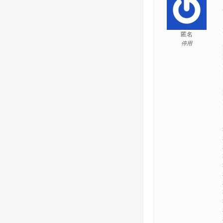
匿名
停用