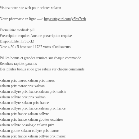
Visitez notre site web pour acheter xalatan
Notre pharmacie en ligne —>
https://tinyurl.com/y5bx7ezb
Formulaire medical: pill
Prescription requise: Aucune prescription requise
Disponibilité: In Stock!
Note 4,59 / 5 base sur 11787 votes d’utilisateurs
Pilules bonus et grandes remises sur chaque commande
Resultats rapides garantis
Des pilules bonus et de gros rabais sur chaque commande
xalatan prix maroc xalatan prix maroc
xalatan prix maroc prix xalatan
xalatan collyre prix france xalatan prix tunisie
xalatan collyre prix prix xalatan
xalatan collyre xalatan prix france
xalatan collyre prix france xalatan prix france
xalatan prix france xalatan collyre
xalatan prix france xalatan gouttes oculaires
xalatan collyre posologie xalatan prix
xalatan goutte xalatan collyre prix maroc
xalatan prix france xalatan collyre prix maroc