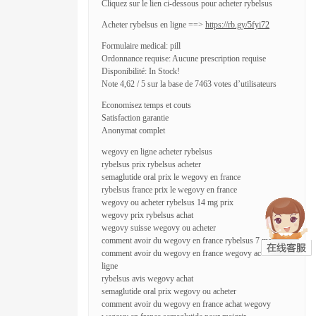
Cliquez sur le lien ci-dessous pour acheter rybelsus
Acheter rybelsus en ligne ==>
https://rb.gy/5fyi72
Formulaire medical: pill
Ordonnance requise: Aucune prescription requise
Disponibilité: In Stock!
Note 4,62 / 5 sur la base de 7463 votes d’utilisateurs
Economisez temps et couts
Satisfaction garantie
Anonymat complet
wegovy en ligne acheter rybelsus
rybelsus prix rybelsus acheter
semaglutide oral prix le wegovy en france
rybelsus france prix le wegovy en france
wegovy ou acheter rybelsus 14 mg prix
wegovy prix rybelsus achat
wegovy suisse wegovy ou acheter
comment avoir du wegovy en france rybelsus 7 mg prix
comment avoir du wegovy en france wegovy achat en
ligne
rybelsus avis wegovy achat
semaglutide oral prix wegovy ou acheter
comment avoir du wegovy en france achat wegovy