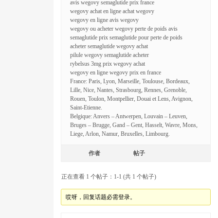
avis wegovy semaglutide prix france
wegovy achat en ligne achat wegovy
wegovy en ligne avis wegovy
wegovy ou acheter wegovy perte de poids avis
semaglutide prix semaglutide pour perte de poids
acheter semaglutide wegovy achat
pilule wegovy semaglutide acheter
rybelsus 3mg prix wegovy achat
wegovy en ligne wegovy prix en france
France: Paris, Lyon, Marseille, Toulouse, Bordeaux,
Lille, Nice, Nantes, Strasbourg, Rennes, Grenoble,
Rouen, Toulon, Montpellier, Douai et Lens, Avignon,
Saint-Etienne.
Belgique: Anvers – Antwerpen, Louvain – Leuven,
Bruges – Brugge, Gand – Gent, Hasselt, Wavre, Mons,
Liege, Arlon, Namur, Bruxelles, Limbourg.
作者
帖子
正在查看 1 个帖子：1-1 (共 1 个帖子)
哎呀，回复话题必需登录。