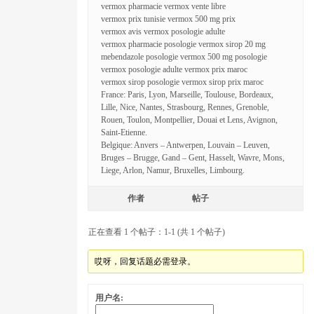
vermox pharmacie vermox vente libre
vermox prix tunisie vermox 500 mg prix
vermox avis vermox posologie adulte
vermox pharmacie posologie vermox sirop 20 mg
mebendazole posologie vermox 500 mg posologie
vermox posologie adulte vermox prix maroc
vermox sirop posologie vermox sirop prix maroc
France: Paris, Lyon, Marseille, Toulouse, Bordeaux,
Lille, Nice, Nantes, Strasbourg, Rennes, Grenoble,
Rouen, Toulon, Montpellier, Douai et Lens, Avignon,
Saint-Etienne.
Belgique: Anvers – Antwerpen, Louvain – Leuven,
Bruges – Brugge, Gand – Gent, Hasselt, Wavre, Mons,
Liege, Arlon, Namur, Bruxelles, Limbourg.
作者
帖子
正在查看 1 个帖子：1-1 (共 1 个帖子)
哎呀，回复话题必需登录。
用户名: