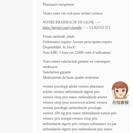
Pharmacie européenne
Visitez notre site web pour acheter vermox
NOTRE PHARMACIE EN LIGNE —>
https://tinyurl.com/ycknjn8s
<— CLIQUEZ ICI
Forme medicale: pilule
Ordonnance requise: Aucune prescription requise
Disponibilité: In Stock!
Note 4,88 / 5 base sur 12690 votes d’utilisateurs
Votre entiere satisfaction garantie ou votreargent
rembourse
Satisfaction garantie
Medicaments de haute qualite seulement
vermox posologie adulte vermox pharmacie
acheter vermox mebendazole algerie prix
vermox sirop prix maroc mebendazole acheter
vermox sirop pour nourrisson acheter vermox
vermox posologie mebendazole posologie
vermox 100 mg prix maroc mebendazole tunisie prix
vermox prix senegal vermox sirop prix
mebendazole algerie prix vermox ordonnance ou pas
mebendazole algerie prix mebendazole prix maroc