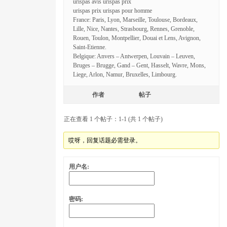
urispas avis urispas prix
urispas prix urispas pour homme
France: Paris, Lyon, Marseille, Toulouse, Bordeaux,
Lille, Nice, Nantes, Strasbourg, Rennes, Grenoble,
Rouen, Toulon, Montpellier, Douai et Lens, Avignon,
Saint-Etienne.
Belgique: Anvers – Antwerpen, Louvain – Leuven,
Bruges – Brugge, Gand – Gent, Hasselt, Wavre, Mons,
Liege, Arlon, Namur, Bruxelles, Limbourg.
作者
帖子
正在查看 1 个帖子：1-1 (共 1 个帖子)
哎呀，回复话题必需登录。
用户名:
密码: