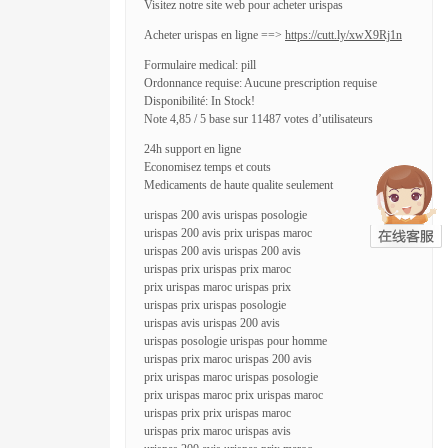
Visitez notre site web pour acheter urispas
Acheter urispas en ligne ==>
https://cutt.ly/xwX9Rj1n
Formulaire medical: pill
Ordonnance requise: Aucune prescription requise
Disponibilité: In Stock!
Note 4,85 / 5 base sur 11487 votes d’utilisateurs
24h support en ligne
Economisez temps et couts
Medicaments de haute qualite seulement
urispas 200 avis urispas posologie
urispas 200 avis prix urispas maroc
urispas 200 avis urispas 200 avis
urispas prix urispas prix maroc
prix urispas maroc urispas prix
urispas prix urispas posologie
urispas avis urispas 200 avis
urispas posologie urispas pour homme
urispas prix maroc urispas 200 avis
prix urispas maroc urispas posologie
prix urispas maroc prix urispas maroc
urispas prix prix urispas maroc
urispas prix maroc urispas avis