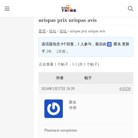
urispas prix urispas avis
首页
›
论坛
›
论坛
›
urispas prix urispas avis
该话题包含 0个回复，1 人参与，最后由
匿名
更新
于
2年、 2月前
。
正在查看 1 个帖子：1-1 (共 1 个帖子)
作者
帖子
2024年5月27日 10:29
#10350
匿名
停用
Pharmacie européenne