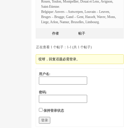
Rouen, Toulon, Montpellier, Douai et Lens, Avignon,
Saint-Etienne.
Belgique: Anvers – Antwerpen, Louvain – Leuven,
Bruges – Brugge, Gand – Gent, Hasselt, Wavre, Mons,
Liege, Arlon, Namur, Bruxelles, Limbourg.
作者
帖子
正在查看 1 个帖子：1-1 (共 1 个帖子)
哎呀，回复话题必需登录。
用户名:
密码:
保持登录状态
登录