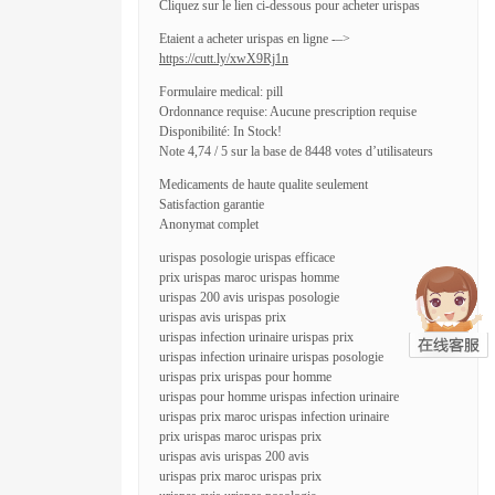
Cliquez sur le lien ci-dessous pour acheter urispas
Etaient a acheter urispas en ligne -–>
https://cutt.ly/xwX9Rj1n
Formulaire medical: pill
Ordonnance requise: Aucune prescription requise
Disponibilité: In Stock!
Note 4,74 / 5 sur la base de 8448 votes d’utilisateurs
Medicaments de haute qualite seulement
Satisfaction garantie
Anonymat complet
urispas posologie urispas efficace
prix urispas maroc urispas homme
urispas 200 avis urispas posologie
urispas avis urispas prix
urispas infection urinaire urispas prix
urispas infection urinaire urispas posologie
urispas prix urispas pour homme
urispas pour homme urispas infection urinaire
urispas prix maroc urispas infection urinaire
prix urispas maroc urispas prix
urispas avis urispas 200 avis
urispas prix maroc urispas prix