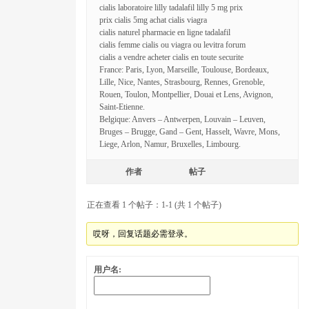
cialis laboratoire lilly tadalafil lilly 5 mg prix
prix cialis 5mg achat cialis viagra
cialis naturel pharmacie en ligne tadalafil
cialis femme cialis ou viagra ou levitra forum
cialis a vendre acheter cialis en toute securite
France: Paris, Lyon, Marseille, Toulouse, Bordeaux,
Lille, Nice, Nantes, Strasbourg, Rennes, Grenoble,
Rouen, Toulon, Montpellier, Douai et Lens, Avignon,
Saint-Etienne.
Belgique: Anvers – Antwerpen, Louvain – Leuven,
Bruges – Brugge, Gand – Gent, Hasselt, Wavre, Mons,
Liege, Arlon, Namur, Bruxelles, Limbourg.
作者
帖子
正在查看 1 个帖子：1-1 (共 1 个帖子)
哎呀，回复话题必需登录。
用户名: