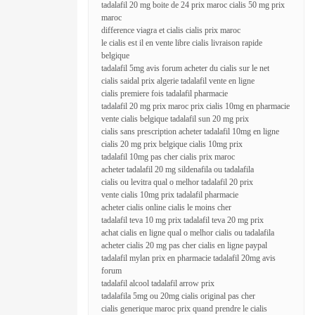
tadalafil 20 mg boite de 24 prix maroc cialis 50 mg prix
maroc
difference viagra et cialis cialis prix maroc
le cialis est il en vente libre cialis livraison rapide
belgique
tadalafil 5mg avis forum acheter du cialis sur le net
cialis saidal prix algerie tadalafil vente en ligne
cialis premiere fois tadalafil pharmacie
tadalafil 20 mg prix maroc prix cialis 10mg en pharmacie
vente cialis belgique tadalafil sun 20 mg prix
cialis sans prescription acheter tadalafil 10mg en ligne
cialis 20 mg prix belgique cialis 10mg prix
tadalafil 10mg pas cher cialis prix maroc
acheter tadalafil 20 mg sildenafila ou tadalafila
cialis ou levitra qual o melhor tadalafil 20 prix
vente cialis 10mg prix tadalafil pharmacie
acheter cialis online cialis le moins cher
tadalafil teva 10 mg prix tadalafil teva 20 mg prix
achat cialis en ligne qual o melhor cialis ou tadalafila
acheter cialis 20 mg pas cher cialis en ligne paypal
tadalafil mylan prix en pharmacie tadalafil 20mg avis
forum
tadalafil alcool tadalafil arrow prix
tadalafila 5mg ou 20mg cialis original pas cher
cialis generique maroc prix quand prendre le cialis