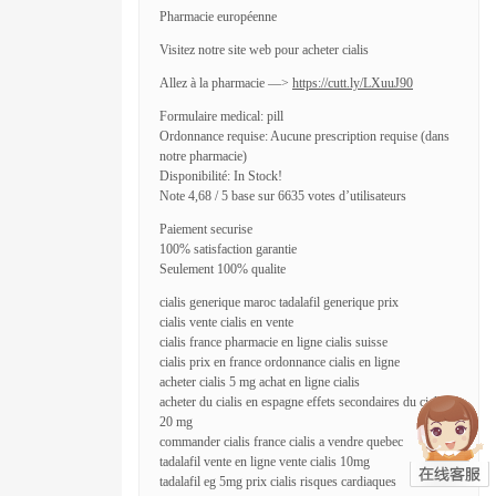
Pharmacie européenne
Visitez notre site web pour acheter cialis
Allez à la pharmacie —>
https://cutt.ly/LXuuJ90
Formulaire medical: pill
Ordonnance requise: Aucune prescription requise (dans
notre pharmacie)
Disponibilité: In Stock!
Note 4,68 / 5 base sur 6635 votes d’utilisateurs
Paiement securise
100% satisfaction garantie
Seulement 100% qualite
cialis generique maroc tadalafil generique prix
cialis vente cialis en vente
cialis france pharmacie en ligne cialis suisse
cialis prix en france ordonnance cialis en ligne
acheter cialis 5 mg achat en ligne cialis
acheter du cialis en espagne effets secondaires du cialis
20 mg
commander cialis france cialis a vendre quebec
tadalafil vente en ligne vente cialis 10mg
tadalafil eg 5mg prix cialis risques cardiaques