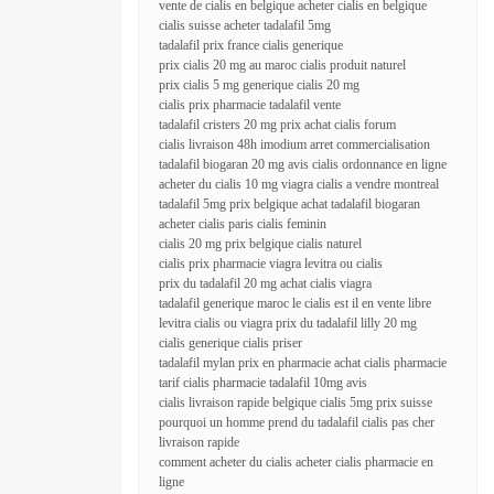
vente de cialis en belgique acheter cialis en belgique
cialis suisse acheter tadalafil 5mg
tadalafil prix france cialis generique
prix cialis 20 mg au maroc cialis produit naturel
prix cialis 5 mg generique cialis 20 mg
cialis prix pharmacie tadalafil vente
tadalafil cristers 20 mg prix achat cialis forum
cialis livraison 48h imodium arret commercialisation
tadalafil biogaran 20 mg avis cialis ordonnance en ligne
acheter du cialis 10 mg viagra cialis a vendre montreal
tadalafil 5mg prix belgique achat tadalafil biogaran
acheter cialis paris cialis feminin
cialis 20 mg prix belgique cialis naturel
cialis prix pharmacie viagra levitra ou cialis
prix du tadalafil 20 mg achat cialis viagra
tadalafil generique maroc le cialis est il en vente libre
levitra cialis ou viagra prix du tadalafil lilly 20 mg
cialis generique cialis priser
tadalafil mylan prix en pharmacie achat cialis pharmacie
tarif cialis pharmacie tadalafil 10mg avis
cialis livraison rapide belgique cialis 5mg prix suisse
pourquoi un homme prend du tadalafil cialis pas cher
livraison rapide
comment acheter du cialis acheter cialis pharmacie en
ligne