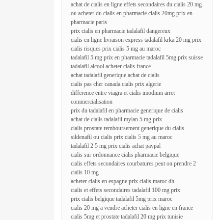
achat de cialis en ligne effets secondaires du cialis 20 mg
ou acheter du cialis en pharmacie cialis 20mg prix en
pharmacie paris
prix cialis en pharmacie tadalafil dangereux
cialis en ligne livraison express tadalafil krka 20 mg prix
cialis risques prix cialis 5 mg au maroc
tadalafil 5 mg prix en pharmacie tadalafil 5mg prix suisse
tadalafil alcool acheter cialis france
achat tadalafil generique achat de cialis
cialis pas cher canada cialis prix algerie
difference entre viagra et cialis imodium arret
commercialisation
prix du tadalafil en pharmacie generique de cialis
achat de cialis tadalafil mylan 5 mg prix
cialis prostate remboursement generique du cialis
sildenafil ou cialis prix cialis 5 mg au maroc
tadalafil 2 5 mg prix cialis achat paypal
cialis sur ordonnance cialis pharmacie belgique
cialis effets secondaires courbatures peut on prendre 2
cialis 10 mg
acheter cialis en espagne prix cialis maroc dh
cialis et effets secondaires tadalafil 100 mg prix
prix cialis belgique tadalafil 5mg prix maroc
cialis 20 mg a vendre acheter cialis en ligne en france
cialis 5mg et prostate tadalafil 20 mg prix tunisie