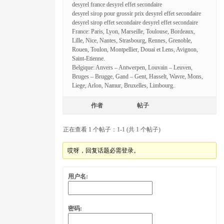
desyrel france desyrel effet secondaire
desyrel sirop pour grossir prix desyrel effet secondaire
desyrel sirop effet secondaire desyrel effet secondaire
France: Paris, Lyon, Marseille, Toulouse, Bordeaux,
Lille, Nice, Nantes, Strasbourg, Rennes, Grenoble,
Rouen, Toulon, Montpellier, Douai et Lens, Avignon,
Saint-Etienne.
Belgique: Anvers – Antwerpen, Louvain – Leuven,
Bruges – Brugge, Gand – Gent, Hasselt, Wavre, Mons,
Liege, Arlon, Namur, Bruxelles, Limbourg.
作者
帖子
正在查看 1 个帖子：1-1 (共 1 个帖子)
哎呀，回复话题必需登录。
用户名:
密码: