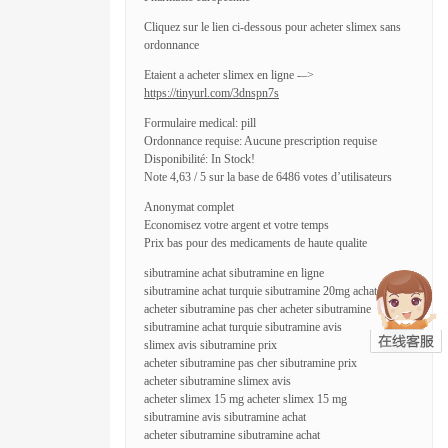
Cliquez sur le lien ci-dessous pour acheter slimex sans
ordonnance
Etaient a acheter slimex en ligne -–>
https://tinyurl.com/3dnspn7s
Formulaire medical: pill
Ordonnance requise: Aucune prescription requise
Disponibilité: In Stock!
Note 4,63 / 5 sur la base de 6486 votes d’utilisateurs
Anonymat complet
Economisez votre argent et votre temps
Prix bas pour des medicaments de haute qualite
sibutramine achat sibutramine en ligne
sibutramine achat turquie sibutramine 20mg achat
acheter sibutramine pas cher acheter sibutramine
sibutramine achat turquie sibutramine avis
slimex avis sibutramine prix
acheter sibutramine pas cher sibutramine prix
acheter sibutramine slimex avis
acheter slimex 15 mg acheter slimex 15 mg
sibutramine avis sibutramine achat
acheter sibutramine sibutramine achat