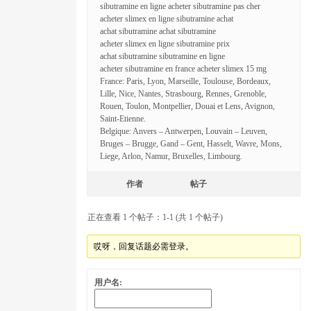
sibutramine en ligne acheter sibutramine pas cher
acheter slimex en ligne sibutramine achat
achat sibutramine achat sibutramine
acheter slimex en ligne sibutramine prix
achat sibutramine sibutramine en ligne
acheter sibutramine en france acheter slimex 15 mg
France: Paris, Lyon, Marseille, Toulouse, Bordeaux,
Lille, Nice, Nantes, Strasbourg, Rennes, Grenoble,
Rouen, Toulon, Montpellier, Douai et Lens, Avignon,
Saint-Etienne.
Belgique: Anvers – Antwerpen, Louvain – Leuven,
Bruges – Brugge, Gand – Gent, Hasselt, Wavre, Mons,
Liege, Arlon, Namur, Bruxelles, Limbourg.
作者
帖子
正在查看 1 个帖子：1-1 (共 1 个帖子)
哎呀，回复话题必需登录。
用户名: