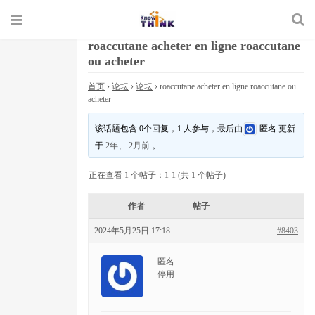
roaccutane acheter en ligne roaccutane
ou acheter
首页
›
论坛
›
论坛
›
roaccutane acheter en ligne roaccutane ou
acheter
该话题包含 0个回复，1 人参与，最后由
匿名
更新
于
2年、 2月前
。
正在查看 1 个帖子：1-1 (共 1 个帖子)
作者
帖子
2024年5月25日 17:18
#8403
匿名
停用