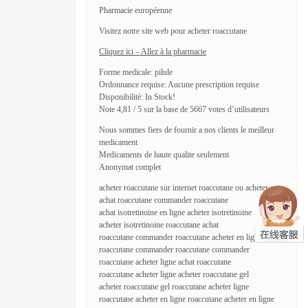
Pharmacie européenne
Visitez notre site web pour acheter roaccutane
Cliquez ici – Allez à la pharmacie
Forme medicale: pilule
Ordonnance requise: Aucune prescription requise
Disponibilité: In Stock!
Note 4,81 / 5 sur la base de 5667 votes d’utilisateurs
Nous sommes fiers de fournir a nos clients le meilleur
medicament
Medicaments de haute qualite seulement
Anonymat complet
acheter roaccutane sur internet roaccutane ou acheter
achat roaccutane commander roaccutane
achat isotretinoine en ligne acheter isotretinoine
acheter isotretinoine roaccutane achat
roaccutane commander roaccutane acheter en ligne
roaccutane commander roaccutane commander
roaccutane acheter ligne achat roaccutane
roaccutane acheter ligne acheter roaccutane gel
acheter roaccutane gel roaccutane acheter ligne
roaccutane acheter en ligne roaccutane acheter en ligne