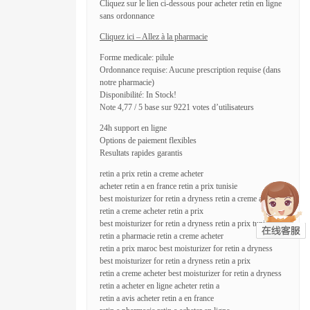
Cliquez sur le lien ci-dessous pour acheter retin en ligne
sans ordonnance
Cliquez ici – Allez à la pharmacie
Forme medicale: pilule
Ordonnance requise: Aucune prescription requise (dans
notre pharmacie)
Disponibilité: In Stock!
Note 4,77 / 5 base sur 9221 votes d’utilisateurs
24h support en ligne
Options de paiement flexibles
Resultats rapides garantis
retin a prix retin a creme acheter
acheter retin a en france retin a prix tunisie
best moisturizer for retin a dryness retin a creme acheter
retin a creme acheter retin a prix
best moisturizer for retin a dryness retin a prix tunisie
retin a pharmacie retin a creme acheter
retin a prix maroc best moisturizer for retin a dryness
best moisturizer for retin a dryness retin a prix
retin a creme acheter best moisturizer for retin a dryness
retin a acheter en ligne acheter retin a
retin a avis acheter retin a en france