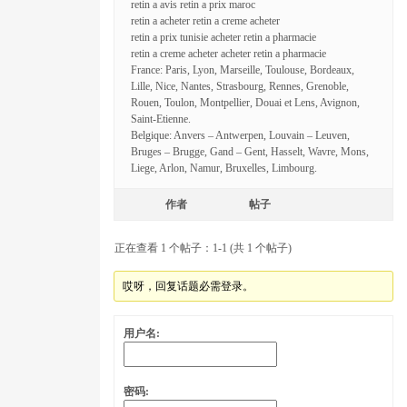
retin a avis retin a prix maroc
retin a acheter retin a creme acheter
retin a prix tunisie acheter retin a pharmacie
retin a creme acheter acheter retin a pharmacie
France: Paris, Lyon, Marseille, Toulouse, Bordeaux,
Lille, Nice, Nantes, Strasbourg, Rennes, Grenoble,
Rouen, Toulon, Montpellier, Douai et Lens, Avignon,
Saint-Etienne.
Belgique: Anvers – Antwerpen, Louvain – Leuven,
Bruges – Brugge, Gand – Gent, Hasselt, Wavre, Mons,
Liege, Arlon, Namur, Bruxelles, Limbourg.
作者
帖子
正在查看 1 个帖子：1-1 (共 1 个帖子)
哎呀，回复话题必需登录。
用户名:
密码: