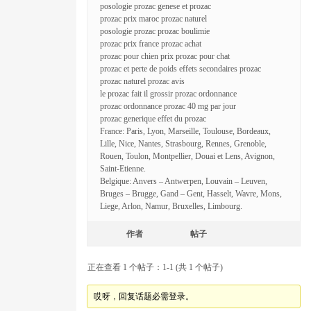
posologie prozac genese et prozac
prozac prix maroc prozac naturel
posologie prozac prozac boulimie
prozac prix france prozac achat
prozac pour chien prix prozac pour chat
prozac et perte de poids effets secondaires prozac
prozac naturel prozac avis
le prozac fait il grossir prozac ordonnance
prozac ordonnance prozac 40 mg par jour
prozac generique effet du prozac
France: Paris, Lyon, Marseille, Toulouse, Bordeaux,
Lille, Nice, Nantes, Strasbourg, Rennes, Grenoble,
Rouen, Toulon, Montpellier, Douai et Lens, Avignon,
Saint-Etienne.
Belgique: Anvers – Antwerpen, Louvain – Leuven,
Bruges – Brugge, Gand – Gent, Hasselt, Wavre, Mons,
Liege, Arlon, Namur, Bruxelles, Limbourg.
作者
帖子
正在查看 1 个帖子：1-1 (共 1 个帖子)
哎呀，回复话题必需登录。