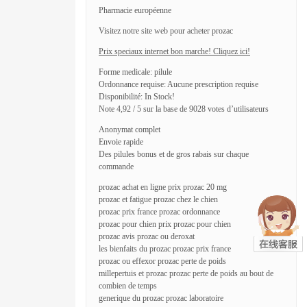
Pharmacie européenne
Visitez notre site web pour acheter prozac
Prix speciaux internet bon marche! Cliquez ici!
Forme medicale: pilule
Ordonnance requise: Aucune prescription requise
Disponibilité: In Stock!
Note 4,92 / 5 sur la base de 9028 votes d’utilisateurs
Anonymat complet
Envoie rapide
Des pilules bonus et de gros rabais sur chaque
commande
prozac achat en ligne prix prozac 20 mg
prozac et fatigue prozac chez le chien
prozac prix france prozac ordonnance
prozac pour chien prix prozac pour chien
prozac avis prozac ou deroxat
les bienfaits du prozac prozac prix france
prozac ou effexor prozac perte de poids
millepertuis et prozac prozac perte de poids au bout de
combien de temps
generique du prozac prozac laboratoire