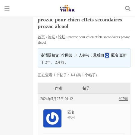
prozac pour chien effets secondaires
prozac alcool
首页
›
论坛
›
论坛
›
prozac pour chien effets secondaires prozac
alcool
该话题包含 0个回复，1 人参与，最后由
匿名
更新
于
2年、 2月前
。
正在查看 1 个帖子：1-1 (共 1 个帖子)
作者
帖子
2024年5月27日 01:12
#9796
匿名
停用