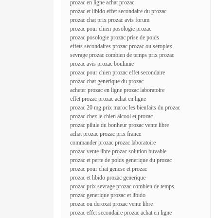
prozac en ligne achat prozac
prozac et libido effet secondaire du prozac
prozac chat prix prozac avis forum
prozac pour chien posologie prozac
prozac posologie prozac prise de poids
effets secondaires prozac prozac ou seroplex
sevrage prozac combien de temps prix prozac
prozac avis prozac boulimie
prozac pour chien prozac effet secondaire
prozac chat generique du prozac
acheter prozac en ligne prozac laboratoire
effet prozac prozac achat en ligne
prozac 20 mg prix maroc les bienfaits du prozac
prozac chez le chien alcool et prozac
prozac pilule du bonheur prozac vente libre
achat prozac prozac prix france
commander prozac prozac laboratoire
prozac vente libre prozac solution buvable
prozac et perte de poids generique du prozac
prozac pour chat genese et prozac
prozac et libido prozac generique
prozac prix sevrage prozac combien de temps
prozac generique prozac et libido
prozac ou deroxat prozac vente libre
prozac effet secondaire prozac achat en ligne