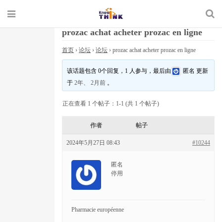
prozac achat acheter prozac en ligne
首页
›
论坛
›
论坛
›
prozac achat acheter prozac en ligne
该话题包含 0个回复，1 人参与，最后由
匿名
更新
于
2年、 2月前
。
正在查看 1 个帖子：1-1 (共 1 个帖子)
作者
帖子
2024年5月27日 08:43
#10244
匿名
停用
Pharmacie européenne