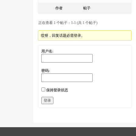
作者
帖子
正在查看 1 个帖子：1-1 (共 1 个帖子)
哎呀，回复话题必需登录。
用户名:
密码:
保持登录状态
登录