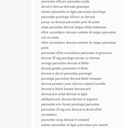
paroxetine efficace paroxetine poids
alcool et deroxat deroxate generique
acheter paroxetine en ligne paroxetine posologie
paroxetine posologie effexor ou deroxat
prozac ou deroxat paroxetine perte de poids
achat paroxetine deroxat fatigue debut traitement
effets secondaires deroxat combien de temps paroxetine
soir ou matin
effets secondaires deroxat combien de temps paroxetine
poids
paroxetine effets secondaires paroxetine et grossesse
deroxat 20 mg posologie prozac ou deroxat
sevrage paroxetine deroxat et libido
deroxat gouttes paroxetine et libido
deroxat et alcool paroxetine posologie
posologie paroxetine deroxat libido feminine
deroxat premiers jours deroxat solution buvable
deroxat et libido homme deroxat prix
deroxat prix achat deroxat en ligne
antidepresseur deroxat deroxat et angoisse
paroxetine avis forum posologie paroxetine
paroxetine 20 mg avis deroxat et alcool effets
secondaires
paroxetine sirop deroxat et sommeil
acheter paroxetine en ligne paroxetine prix tunisie