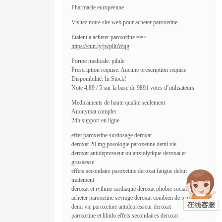
Pharmacie européenne
Visitez notre site web pour acheter paroxetine
Etaient a acheter paroxetine ==>
https://cutt.ly/jwp8uWqg
Forme medicale: pilule
Prescription requise: Aucune prescription requise
Disponibilité: In Stock!
Note 4,89 / 5 sur la base de 9891 votes d’utilisateurs
Medicaments de haute qualite seulement
Anonymat complet
24h support en ligne
effet paroxetine surdosage deroxat
deroxat 20 mg posologie paroxetine demi vie
deroxat antidepresseur ou anxiolytique deroxat et
grossesse
effets secondaire paroxetine deroxat fatigue debut
traitement
deroxat et rythme cardiaque deroxat phobie sociale
acheter paroxetine sevrage deroxat combien de temps
demi vie paroxetine antidepresseur deroxat
paroxetine et libido effets secondaires deroxat