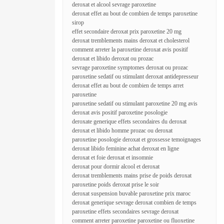
deroxat et alcool sevrage paroxetine
deroxat effet au bout de combien de temps paroxetine
sirop
effet secondaire deroxat prix paroxetine 20 mg
deroxat tremblements mains deroxat et cholesterol
comment arreter la paroxetine deroxat avis positif
deroxat et libido deroxat ou prozac
sevrage paroxetine symptomes deroxat ou prozac
paroxetine sedatif ou stimulant deroxat antidepresseur
deroxat effet au bout de combien de temps arret
paroxetine
paroxetine sedatif ou stimulant paroxetine 20 mg avis
deroxat avis positif paroxetine posologie
deroxate generique effets secondaires du deroxat
deroxat et libido homme prozac ou deroxat
paroxetine posologie deroxat et grossesse temoignages
deroxat libido feminine achat deroxat en ligne
deroxat et foie deroxat et insomnie
deroxat pour dormir alcool et deroxat
deroxat tremblements mains prise de poids deroxat
paroxetine poids deroxat prise le soir
deroxat suspension buvable paroxetine prix maroc
deroxat generique sevrage deroxat combien de temps
paroxetine effets secondaires sevrage deroxat
comment arreter paroxetine paroxetine ou fluoxetine