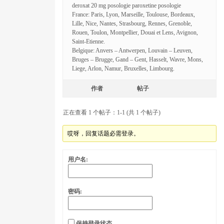
deroxat 20 mg posologie paroxetine posologie
France: Paris, Lyon, Marseille, Toulouse, Bordeaux,
Lille, Nice, Nantes, Strasbourg, Rennes, Grenoble,
Rouen, Toulon, Montpellier, Douai et Lens, Avignon,
Saint-Etienne.
Belgique: Anvers – Antwerpen, Louvain – Leuven,
Bruges – Brugge, Gand – Gent, Hasselt, Wavre, Mons,
Liege, Arlon, Namur, Bruxelles, Limbourg.
作者
帖子
正在查看 1 个帖子：1-1 (共 1 个帖子)
哎呀，回复话题必需登录。
用户名:
密码:
保持登录状态