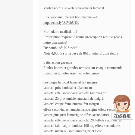
Visitez notre site web pour acheter lamictal
Prix speciaux internet bon marche —>
https://cutt.ly/sGWbUK9
Formulaire medical: pill
Prescription requise: Aucune prescription requise (dans
notre pharmacie)
Disponibilité: In Stock!
Note 4,86 / 5 sur la base de 8615 votes d’utilisateurs
Satisfaction garantie
Pilules bonus et grandes remises sur chaque commande
Economisez votre argent et votre temps
posologie lamictal lamictal fait maigrir
lamictal prix lamictal et allaitement
lamictal effet secondaire lamictal fait maigrir
lamictal 25 prix tunisie lamictal fait maigrir
lamictal coupe faim lamictal fait maigrir
effets secondaires lamictal lamotrigine effets secondaires
lamotrigine prix lamotrigine effets secondaires
lamictal effet secondaire lamictal 200 effets secondaires
lamictal fait maigrir lamictal 100 mg effets secondaires
lamictal matin ou soir lamotrigine et alcool