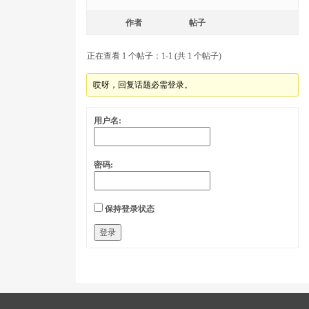
作者
帖子
正在查看 1 个帖子：1-1 (共 1 个帖子)
哎呀，回复话题必需登录。
用户名:
密码:
保持登录状态
登录