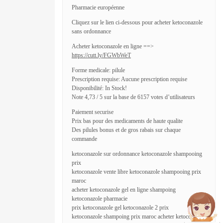
Pharmacie européenne
Cliquez sur le lien ci-dessous pour acheter ketoconazole
sans ordonnance
Acheter ketoconazole en ligne ==>
https://cutt.ly/FGWbWeT
Forme medicale: pilule
Prescription requise: Aucune prescription requise
Disponibilité: In Stock!
Note 4,73 / 5 sur la base de 6157 votes d’utilisateurs
Paiement securise
Prix bas pour des medicaments de haute qualite
Des pilules bonus et de gros rabais sur chaque
commande
ketoconazole sur ordonnance ketoconazole shampooing
prix
ketoconazole vente libre ketoconazole shampooing prix
maroc
acheter ketoconazole gel en ligne shampoing
ketoconazole pharmacie
prix ketoconazole gel ketoconazole 2 prix
ketoconazole shampoing prix maroc acheter ketoconazole