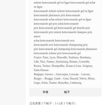
acheter ketoconazole gel en ligne ketoconazole gel achat
en ligne
ketoconazole acheter acheter ketoconazole gel en ligne
ketoconazole pharmacie prix ketoconazole
ketoconazole achat acheter ketoconazole gel en ligne
ketoconazole gel prix achat ketoconazole
prix ketoconazole gel ketoconazole gel douche prix
ketoconazole prix tunisie ketoconazole shampoo prix
maroc
achat ketoconazole ketoconazole avis
ketoconazole avis ketoconazole shampooing prix
prix ketoconazole gel shampoing ketoconazole pharmacie
ketoconazole acheter prix ketoconazole gel
France: Paris, Lyon, Marseille, Toulouse, Bordeaux,
Lille, Nice, Nantes, Strasbourg, Rennes, Grenoble,
Rouen, Toulon, Montpellier, Douai et Lens, Avignon,
Saint-Etienne.
Belgique: Anvers – Antwerpen, Louvain – Leuven,
Bruges – Brugge, Gand – Gent, Hasselt, Wavre, Mons,
Liege, Arlon, Namur, Bruxelles, Limbourg.
作者
帖子
正在查看 1 个帖子：1-1 (共 1 个帖子)