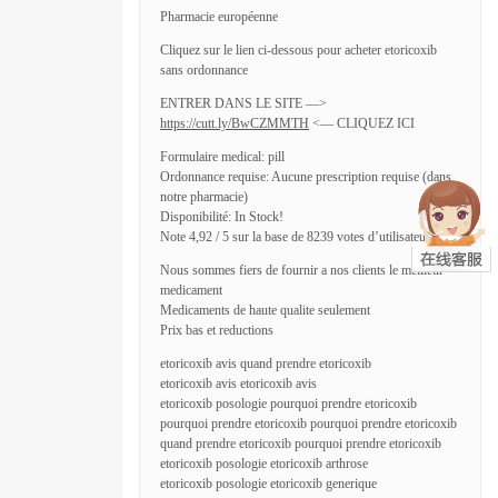
Pharmacie européenne
Cliquez sur le lien ci-dessous pour acheter etoricoxib
sans ordonnance
ENTRER DANS LE SITE —>
https://cutt.ly/BwCZMMTH
<— CLIQUEZ ICI
Formulaire medical: pill
Ordonnance requise: Aucune prescription requise (dans
notre pharmacie)
Disponibilité: In Stock!
Note 4,92 / 5 sur la base de 8239 votes d’utilisateurs
Nous sommes fiers de fournir a nos clients le meilleur
medicament
Medicaments de haute qualite seulement
Prix bas et reductions
etoricoxib avis quand prendre etoricoxib
etoricoxib avis etoricoxib avis
etoricoxib posologie pourquoi prendre etoricoxib
pourquoi prendre etoricoxib pourquoi prendre etoricoxib
quand prendre etoricoxib pourquoi prendre etoricoxib
etoricoxib posologie etoricoxib arthrose
etoricoxib posologie etoricoxib generique