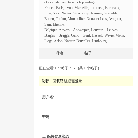
etoricoxib avis etoricoxib posologie
France: Paris, Lyon, Marseille, Toulouse, Bordeaux,
Lille, Nice, Nantes, Strasbourg, Rennes, Grenoble,
Rouen, Toulon, Montpellier, Douai et Lens, Avignon,
Saint-Etienne.
Belgique: Anvers – Antwerpen, Louvain – Leuven,
Bruges – Brugge, Gand – Gent, Hasselt, Wavre, Mons,
Liege, Arlon, Namur, Bruxelles, Limbourg.
作者
帖子
正在查看 1 个帖子：1-1 (共 1 个帖子)
哎呀，回复话题必需登录。
用户名:
密码:
保持登录状态