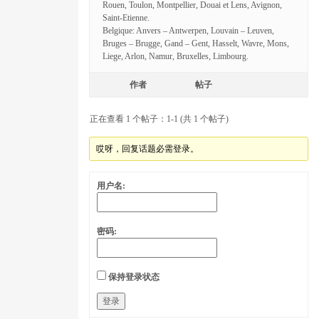
Rouen, Toulon, Montpellier, Douai et Lens, Avignon,
Saint-Etienne.
Belgique: Anvers – Antwerpen, Louvain – Leuven,
Bruges – Brugge, Gand – Gent, Hasselt, Wavre, Mons,
Liege, Arlon, Namur, Bruxelles, Limbourg.
作者
帖子
正在查看 1 个帖子：1-1 (共 1 个帖子)
哎呀，回复话题必需登录。
用户名:
密码:
保持登录状态
登录