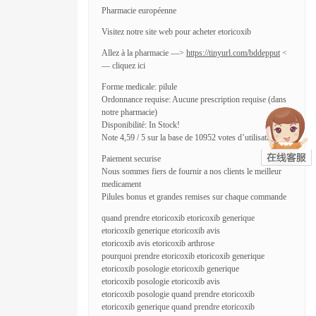
Pharmacie européenne
Visitez notre site web pour acheter etoricoxib
Allez à la pharmacie —>
https://tinyurl.com/bddepput
<
— cliquez ici
Forme medicale: pilule
Ordonnance requise: Aucune prescription requise (dans
notre pharmacie)
Disponibilité: In Stock!
Note 4,59 / 5 sur la base de 10952 votes d’utilisateurs
Paiement securise
Nous sommes fiers de fournir a nos clients le meilleur
medicament
Pilules bonus et grandes remises sur chaque commande
quand prendre etoricoxib etoricoxib generique
etoricoxib generique etoricoxib avis
etoricoxib avis etoricoxib arthrose
pourquoi prendre etoricoxib etoricoxib generique
etoricoxib posologie etoricoxib generique
etoricoxib posologie etoricoxib avis
etoricoxib posologie quand prendre etoricoxib
etoricoxib generique quand prendre etoricoxib