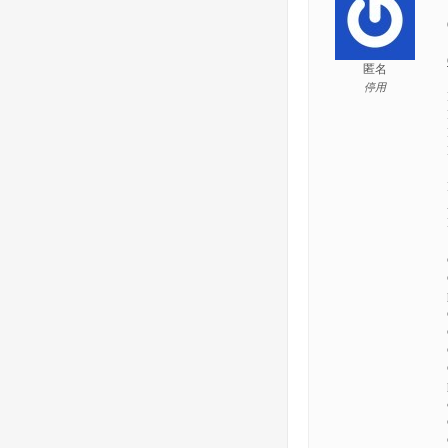
匿名
停用