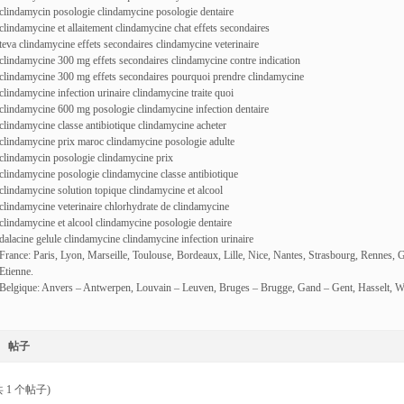
clindamycin posologie clindamycine posologie dentaire
clindamycine et allaitement clindamycine chat effets secondaires
teva clindamycine effets secondaires clindamycine veterinaire
clindamycine 300 mg effets secondaires clindamycine contre indication
clindamycine 300 mg effets secondaires pourquoi prendre clindamycine
clindamycine infection urinaire clindamycine traite quoi
clindamycine 600 mg posologie clindamycine infection dentaire
clindamycine classe antibiotique clindamycine acheter
clindamycine prix maroc clindamycine posologie adulte
clindamycin posologie clindamycine prix
clindamycine posologie clindamycine classe antibiotique
clindamycine solution topique clindamycine et alcool
clindamycine veterinaire chlorhydrate de clindamycine
clindamycine et alcool clindamycine posologie dentaire
dalacine gelule clindamycine clindamycine infection urinaire
France: Paris, Lyon, Marseille, Toulouse, Bordeaux, Lille, Nice, Nantes, Strasbourg, Rennes, 
Etienne.
Belgique: Anvers – Antwerpen, Louvain – Leuven, Bruges – Brugge, Gand – Gent, Hasselt, W
帖子
 1 个帖子)