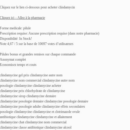
Cliquez sur le lien ci-dessous pour acheter clindamycin
Cliquez ici – Allez à la pharmacie
Forme medicale: pilule
Prescription requise: Aucune prescription requise (dans notre pharmacie)
Disponibilité: In Stock!
Note 4,67 / 5 sur la base de 10697 votes d’utilisateurs
Pilules bonus et grandes remises sur chaque commande
Anonymat complet
Economisez temps et couts
clindamycine gel prix clindamycine autre nom
clindamycine nom commercial clindamycine autre nom
posologie clindamycine clindamycine acheter
clindamycine prix chlorhydrate de clindamycine
clindamycine sirop clindamycine dentaire
clindamycine posologie dentaire clindamycine posologie dentaire
clindamycine posologie adulte clindamycine effets secondaires
posologie clindamycine clindamycine et clotrimazole ovule
antibiotique clindamycine clindamycine et allaitement
clindamycine chat clindamycine nom commercial
clindamycine classe antibiotique clindamycine alcool