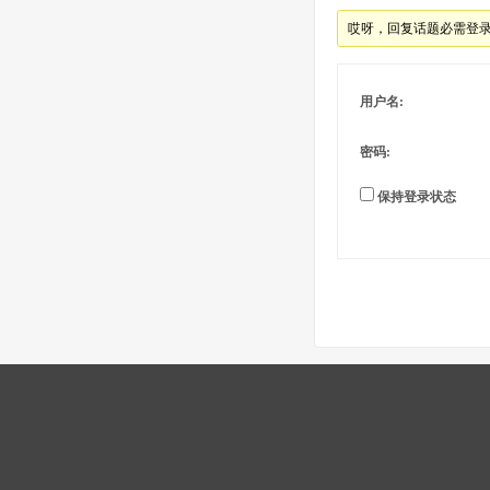
哎呀，回复话题必需登
用户名:
密码:
保持登录状态