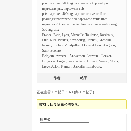
prix naproxen 500 mg naproxene 550 posologie
naproxene prix naproxene avis
prix naproxen 500 mg naproxen en vente libre
posologie naproxene 550 naproxene vente libre
naproxen 250 mg en vente libre naproxene sodique eg
550 mg prix
France: Paris, Lyon, Marseille, Toulouse, Bordeaux,
Lille, Nice, Nantes, Strasbourg, Rennes, Grenoble,
Rouen, Toulon, Montpellier, Douai et Lens, Avignon,
Saint-Etienne.
Belgique: Anvers – Antwerpen, Louvain – Leuven,
Bruges – Brugge, Gand – Gent, Hasselt, Wavre, Mons,
Liege, Arlon, Namur, Bruxelles, Limbourg.
作者
帖子
正在查看 1 个帖子：1-1 (共 1 个帖子)
哎呀，回复话题必需登录。
用户名: