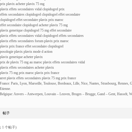
prix plavix acheter plavix 75 mg
plavix effets secondaires vidal clopidogrel prix
effets secondaires clopidogrel clopidogrel effet secondaire
clopidogrel effet secondaire plavix prix maroc
effet secondaire clopidogrel acheter plavix 75 mg
plavix generique clopidogrel 75 mg effet secondaire
plavix effets secondaires vidal clopidogrel effets secondaires
plavix effets secondaires forum plavix prix maroc
plavix prix france effet secondaire clopidogrel
posologie plavix plavix mode d action
plavix generique acheter plavix
prix de plavix 75 mg au maroc plavix effets secondaires vidal
plavix effets secondaires acheter plavix
plavix 75 mg prix maroc plavix prix france
arret plavix effets secondaires plavix 75 mg prix france
France: Paris, Lyon, Marseille, Toulouse, Bordeaux, Lille, Nice, Nantes, Strasbourg, Rennes, 
Etienne.
Belgique: Anvers – Antwerpen, Louvain – Leuven, Bruges – Brugge, Gand – Gent, Hasselt, W
帖子
 1 个帖子)