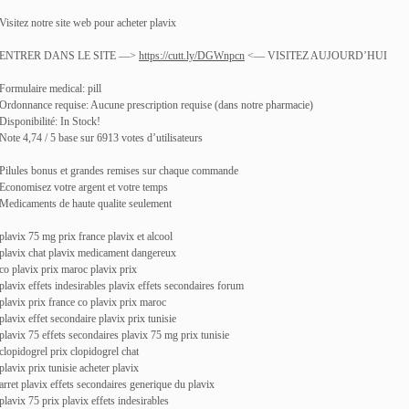
Visitez notre site web pour acheter plavix
ENTRER DANS LE SITE —>
https://cutt.ly/DGWnpcn
<— VISITEZ AUJOURD’HUI
Formulaire medical: pill
Ordonnance requise: Aucune prescription requise (dans notre pharmacie)
Disponibilité: In Stock!
Note 4,74 / 5 base sur 6913 votes d’utilisateurs
Pilules bonus et grandes remises sur chaque commande
Economisez votre argent et votre temps
Medicaments de haute qualite seulement
plavix 75 mg prix france plavix et alcool
plavix chat plavix medicament dangereux
co plavix prix maroc plavix prix
plavix effets indesirables plavix effets secondaires forum
plavix prix france co plavix prix maroc
plavix effet secondaire plavix prix tunisie
plavix 75 effets secondaires plavix 75 mg prix tunisie
clopidogrel prix clopidogrel chat
plavix prix tunisie acheter plavix
arret plavix effets secondaires generique du plavix
plavix 75 prix plavix effets indesirables