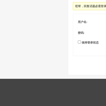
哎呀，回复话题必需登
用户名:
密码:
保持登录状态