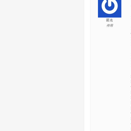
匿名
停用