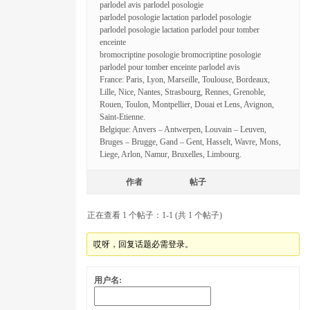
parlodel avis parlodel posologie
parlodel posologie lactation parlodel posologie
parlodel posologie lactation parlodel pour tomber
enceinte
bromocriptine posologie bromocriptine posologie
parlodel pour tomber enceinte parlodel avis
France: Paris, Lyon, Marseille, Toulouse, Bordeaux,
Lille, Nice, Nantes, Strasbourg, Rennes, Grenoble,
Rouen, Toulon, Montpellier, Douai et Lens, Avignon,
Saint-Etienne.
Belgique: Anvers – Antwerpen, Louvain – Leuven,
Bruges – Brugge, Gand – Gent, Hasselt, Wavre, Mons,
Liege, Arlon, Namur, Bruxelles, Limbourg.
作者
帖子
正在查看 1 个帖子：1-1 (共 1 个帖子)
哎呀，回复话题必需登录。
用户名: