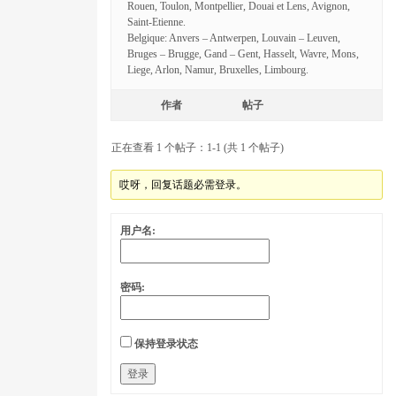
Rouen, Toulon, Montpellier, Douai et Lens, Avignon,
Saint-Etienne.
Belgique: Anvers – Antwerpen, Louvain – Leuven,
Bruges – Brugge, Gand – Gent, Hasselt, Wavre, Mons,
Liege, Arlon, Namur, Bruxelles, Limbourg.
作者
帖子
正在查看 1 个帖子：1-1 (共 1 个帖子)
哎呀，回复话题必需登录。
用户名:
密码:
保持登录状态
登录