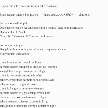
Cliquez sur le lien ci-dessous pour acheter ozempic
Prix speciaux internet bon marche —>
https://cutt.ly/uwXSRi9v
<— cliquez ici
Formulaire medical: pill
Ordonnance requise: Aucune prescription requise (dans notre pharmacie)
Disponibilité: In Stock!
Note 4,63 / 5 base sur 9576 votes d’utilisateurs
24h support en ligne
Des pilules bonus et de gros rabais sur chaque commande
Prix vraiment incroyables
ozempic avis achat ozempic en ligne
ozempic acheter comment se procurer de l ozempic
semaglutide oral prix ozempic posologie
ozempic posologie semaglutide achat
acheter semaglutide ozempic perte de poids avis
achat ozempic semaglutide prix
ozempic 1 mg prix ou trouver ozempic
ozempic acheter en ligne ozempic vente libre
ozempic 0.25 prix achat ozempic en ligne
acheter ozempic suisse prix ozempic 1 mg
semaglutide ordonnance ozempic acheter en ligne