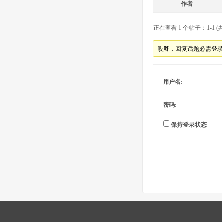
作者
正在查看 1 个帖子：1-1 (共
哎呀，回复话题必需登
用户名:
密码:
保持登录状态