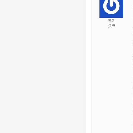
匿名
停用