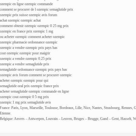
ozempic en ligne ozempic commande
comment se procurer de l ozempic semaglutide prix
ozempic prix suisse ozempic avis forum
achat ozempic ozempic achat
comment obtenir ozempic ozempic 0 25 mg prix
ozempic en france prix ozempic 1 mg
ou acheter ozempic comment acheter ozempic
ozempic pharmacie ordonnance ozempic
ozempic a vendre ozempic prix pays bas
cout ozempic ozempic pour maigrir
ozempic a vendre ozempic 0.25 prix
ozempic a vendre semaglutide prix
semaglutide ordonnance ozempic prix pays bas
ozempic avis forum comment se procurer ozempic
acheter ozempic ozempic pour qui
semaglutide oral prix ozempic france prix
acheter semaglutide ozempic commande en ligne
ozempic cout ozempic 0 5 mg prix
ozempic 1 mg prix semaglutide avis
France: Paris, Lyon, Marseille, Toulouse, Bordeaux, Lille, Nice, Nantes, Strasbourg, Rennes, 
Etienne.
Belgique: Anvers – Antwerpen, Louvain – Leuven, Bruges – Brugge, Gand – Gent, Hasselt, W