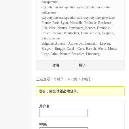
transpiration
oxybutynine transpiration avis oxybutynine contre
indications
oxybutynine transpiration avis oxybutynine generique
France: Paris, Lyon, Marseille, Toulouse, Bordeaux,
Lille, Nice, Nantes, Strasbourg, Rennes, Grenoble,
Rouen, Toulon, Montpellier, Douai et Lens, Avignon,
Saint-Etienne.
Belgique: Anvers – Antwerpen, Louvain – Leuven,
Bruges – Brugge, Gand – Gent, Hasselt, Wavre, Mons,
Liege, Arlon, Namur, Bruxelles, Limbourg.
作者
帖子
正在查看 1 个帖子：1-1 (共 1 个帖子)
哎呀，回复话题必需登录。
用户名:
密码: