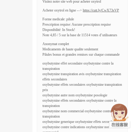
Visitez notre site web pour acheter oxytrol
Acheter oxytrol en ligne -–>
https://cutt.ly/CwX73sVP
Forme medicale: pilule
Prescription requise: Aucune prescription requise
Disponibilité: In Stock!
Note 4,85 / 5 sur la base de 11514 votes d’utilisateurs
Anonymat complet
Medicaments de haute qualite seulement
Pilules bonus et grandes remises sur chaque commande
oxybutynine effet secondaire oxybutynine contre la
transpiration
oxybutynine transpiration avis oxybutynine transpiration
effets secondaires
oxybutynine effets secondaires oxybutynine transpiration
prix
oxybutynine autre nom oxybutynine posologie
oxybutynine effets secondaires oxybutynine contre la
transpiration
oxybutynine nom commercial oxybutynine contre la
transpiration
oxybutynine generique oxybutynine effets secondaires
oxybutynine contre indications oxybutynine nom