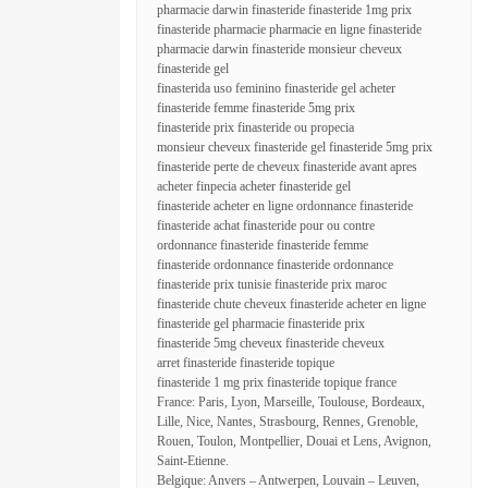
pharmacie darwin finasteride finasteride 1mg prix
finasteride pharmacie pharmacie en ligne finasteride
pharmacie darwin finasteride monsieur cheveux
finasteride gel
finasterida uso feminino finasteride gel acheter
finasteride femme finasteride 5mg prix
finasteride prix finasteride ou propecia
monsieur cheveux finasteride gel finasteride 5mg prix
finasteride perte de cheveux finasteride avant apres
acheter finpecia acheter finasteride gel
finasteride acheter en ligne ordonnance finasteride
finasteride achat finasteride pour ou contre
ordonnance finasteride finasteride femme
finasteride ordonnance finasteride ordonnance
finasteride prix tunisie finasteride prix maroc
finasteride chute cheveux finasteride acheter en ligne
finasteride gel pharmacie finasteride prix
finasteride 5mg cheveux finasteride cheveux
arret finasteride finasteride topique
finasteride 1 mg prix finasteride topique france
France: Paris, Lyon, Marseille, Toulouse, Bordeaux,
Lille, Nice, Nantes, Strasbourg, Rennes, Grenoble,
Rouen, Toulon, Montpellier, Douai et Lens, Avignon,
Saint-Etienne.
Belgique: Anvers – Antwerpen, Louvain – Leuven,