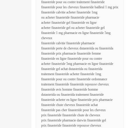
finasteride pour ou contre traitement finasteride
finasteride pour les cheveux finasteride bailleul 1 mg prix
finasteride calvitie acheter finasteride 1mg
ou acheter finasteride finasteride pharmacie
acheter finasteride gel finasteride en ligne
acheter finasteride gel ou acheter finasteride gel
finasteride 1 mg pharmacie en ligne finasteride 5mg
cheveux
finasteride calvitie finasteride pharmacie
finasteride perte de cheveux dutasterida ou finasterida
finasteride prix pharmacie finasteride femme
finasteride en ligne finasteride pour ou contre
acheter finasteride 5mg pharmacie en ligne finasteride
finasteride gel achat dutasterida ou finasterida
traitement finasteride acheter finasteride 1mg
finasteride pour ou contre finasteride ordonnance
traitement finasteride finasteride repousse cheveux
finasteride avis homme finasteride homme
dutasterida ou finasterida traitement finasteride
finasteride acheter en ligne finasteride prix pharmacie
finasteride chute cheveux finasteride achat
finasteride pas cher finasteride pour les cheveux
prix finasteride finasteride chute de cheveux
prix finasteride pharmacie darwin finasteride gel
prix finasteride finasteride repousse cheveux