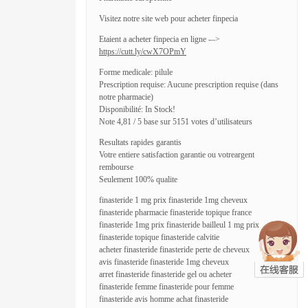
Visitez notre site web pour acheter finpecia
Etaient a acheter finpecia en ligne -–>
https://cutt.ly/cwX7OPmY
Forme medicale: pilule
Prescription requise: Aucune prescription requise (dans
notre pharmacie)
Disponibilité: In Stock!
Note 4,81 / 5 base sur 5151 votes d’utilisateurs
Resultats rapides garantis
Votre entiere satisfaction garantie ou votreargent
rembourse
Seulement 100% qualite
finasteride 1 mg prix finasteride 1mg cheveux
finasteride pharmacie finasteride topique france
finasteride 1mg prix finasteride bailleul 1 mg prix
finasteride topique finasteride calvitie
acheter finasteride finasteride perte de cheveux
avis finasteride finasteride 1mg cheveux
arret finasteride finasteride gel ou acheter
finasteride femme finasteride pour femme
finasteride avis homme achat finasteride