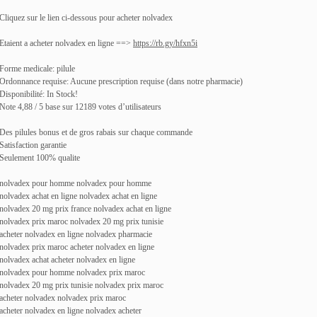
Cliquez sur le lien ci-dessous pour acheter nolvadex
Etaient a acheter nolvadex en ligne ==>
https://rb.gy/hfxn5i
Forme medicale: pilule
Ordonnance requise: Aucune prescription requise (dans notre pharmacie)
Disponibilité: In Stock!
Note 4,88 / 5 base sur 12189 votes d’utilisateurs
Des pilules bonus et de gros rabais sur chaque commande
Satisfaction garantie
Seulement 100% qualite
nolvadex pour homme nolvadex pour homme
nolvadex achat en ligne nolvadex achat en ligne
nolvadex 20 mg prix france nolvadex achat en ligne
nolvadex prix maroc nolvadex 20 mg prix tunisie
acheter nolvadex en ligne nolvadex pharmacie
nolvadex prix maroc acheter nolvadex en ligne
nolvadex achat acheter nolvadex en ligne
nolvadex pour homme nolvadex prix maroc
nolvadex 20 mg prix tunisie nolvadex prix maroc
acheter nolvadex nolvadex prix maroc
acheter nolvadex en ligne nolvadex acheter