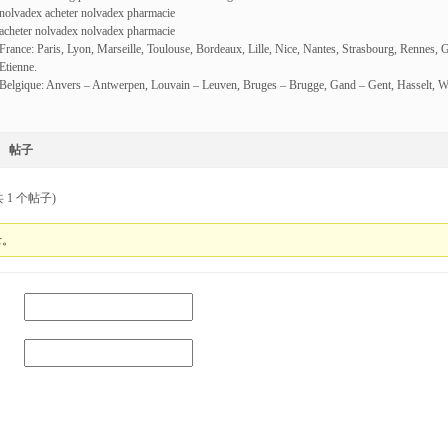
nolvadex acheter nolvadex pharmacie
acheter nolvadex nolvadex pharmacie
France: Paris, Lyon, Marseille, Toulouse, Bordeaux, Lille, Nice, Nantes, Strasbourg, Rennes, 
Etienne.
Belgique: Anvers – Antwerpen, Louvain – Leuven, Bruges – Brugge, Gand – Gent, Hasselt, W
帖子
 1 个帖子)
录。