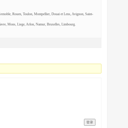
Grenoble, Rouen, Toulon, Montpellier, Douai et Lens, Avignon, Saint-
avre, Mons, Liege, Arlon, Namur, Bruxelles, Limbourg.
登录