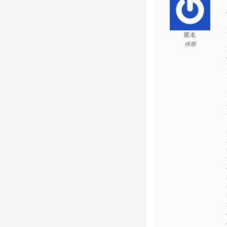
匿名
停用