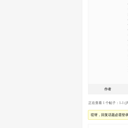
作者
正在查看 1 个帖子：1-1 (共
哎呀，回复话题必需登