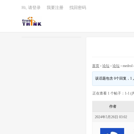
Hi, 请登录
我要注册
找回密码
首页
›
论坛
›
论坛
›
medrol 
该话题包含 0个回复，1
正在查看 1 个帖子：1-1 (共
作者
2024年5月26日 03:02