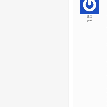
匿名
停用