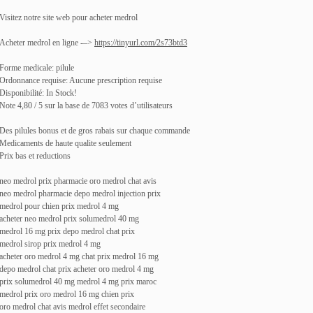
Visitez notre site web pour acheter medrol
Acheter medrol en ligne -–>
https://tinyurl.com/2s73btd3
Forme medicale: pilule
Ordonnance requise: Aucune prescription requise
Disponibilité: In Stock!
Note 4,80 / 5 sur la base de 7083 votes d’utilisateurs
Des pilules bonus et de gros rabais sur chaque commande
Medicaments de haute qualite seulement
Prix bas et reductions
neo medrol prix pharmacie oro medrol chat avis
neo medrol pharmacie depo medrol injection prix
medrol pour chien prix medrol 4 mg
acheter neo medrol prix solumedrol 40 mg
medrol 16 mg prix depo medrol chat prix
medrol sirop prix medrol 4 mg
acheter oro medrol 4 mg chat prix medrol 16 mg
depo medrol chat prix acheter oro medrol 4 mg
prix solumedrol 40 mg medrol 4 mg prix maroc
medrol prix oro medrol 16 mg chien prix
oro medrol chat avis medrol effet secondaire