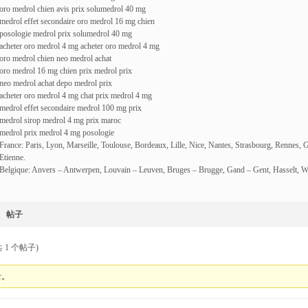
oro medrol chien avis prix solumedrol 40 mg
medrol effet secondaire oro medrol 16 mg chien
posologie medrol prix solumedrol 40 mg
acheter oro medrol 4 mg acheter oro medrol 4 mg
oro medrol chien neo medrol achat
oro medrol 16 mg chien prix medrol prix
neo medrol achat depo medrol prix
acheter oro medrol 4 mg chat prix medrol 4 mg
medrol effet secondaire medrol 100 mg prix
medrol sirop medrol 4 mg prix maroc
medrol prix medrol 4 mg posologie
France: Paris, Lyon, Marseille, Toulouse, Bordeaux, Lille, Nice, Nantes, Strasbourg, Rennes, 
Etienne.
Belgique: Anvers – Antwerpen, Louvain – Leuven, Bruges – Brugge, Gand – Gent, Hasselt, W
帖子
 1 个帖子)
录。