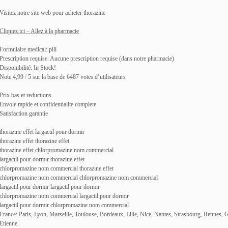
Visitez notre site web pour acheter thorazine
Cliquez ici – Allez à la pharmacie
Formulaire medical: pill
Prescription requise: Aucune prescription requise (dans notre pharmacie)
Disponibilité: In Stock!
Note 4,99 / 5 sur la base de 6487 votes d’utilisateurs
Prix bas et reductions
Envoie rapide et confidentialite complete
Satisfaction garantie
thorazine effet largactil pour dormir
thorazine effet thorazine effet
thorazine effet chlorpromazine nom commercial
largactil pour dormir thorazine effet
chlorpromazine nom commercial thorazine effet
chlorpromazine nom commercial chlorpromazine nom commercial
largactil pour dormir largactil pour dormir
chlorpromazine nom commercial largactil pour dormir
largactil pour dormir chlorpromazine nom commercial
France: Paris, Lyon, Marseille, Toulouse, Bordeaux, Lille, Nice, Nantes, Strasbourg, Rennes, 
Etienne.