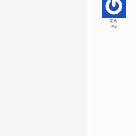
匿名
停用