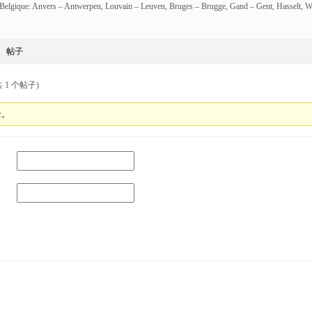
Belgique: Anvers – Antwerpen, Louvain – Leuven, Bruges – Brugge, Gand – Gent, Hasselt, W
帖子
 1 个帖子)
录。