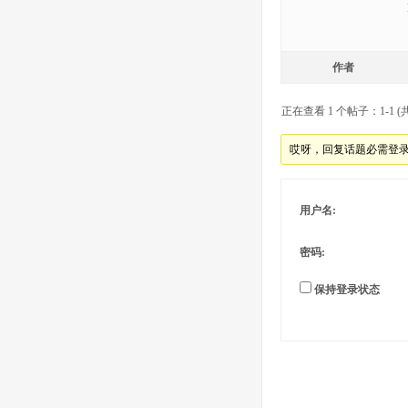
作者
正在查看 1 个帖子：1-1 (共
哎呀，回复话题必需登
用户名:
密码:
保持登录状态