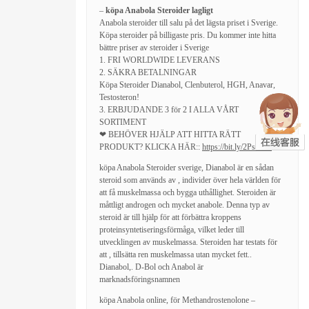
–
köpa Anabola Steroider lagligt
Anabola steroider till salu på det lägsta priset i Sverige.
Köpa steroider på billigaste pris. Du kommer inte hitta
bättre priser av steroider i Sverige
1. FRI WORLDWIDE LEVERANS
2. SÄKRA BETALNINGAR
Köpa Steroider Dianabol, Clenbuterol, HGH, Anavar,
Testosteron!
3. ERBJUDANDE 3 för 2 I ALLA VÅRT
SORTIMENT
❤ BEHÖVER HJÄLP ATT HITTA RÄTT
PRODUKT? KLICKA HÄR::
https://bit.ly/2PsSa25
❤
köpa Anabola Steroider sverige, Dianabol är en sådan
steroid som används av , individer över hela världen för
att få muskelmassa och bygga uthållighet. Steroiden är
måttligt androgen och mycket anabole. Denna typ av
steroid är till hjälp för att förbättra kroppens
proteinsyntetiseringsförmåga, vilket leder till
utvecklingen av muskelmassa. Steroiden har testats för
att , tillsätta ren muskelmassa utan mycket fett..
Dianabol,. D-Bol och Anabol är
marknadsföringsnamnen
köpa Anabola online, för Methandrostenolone –