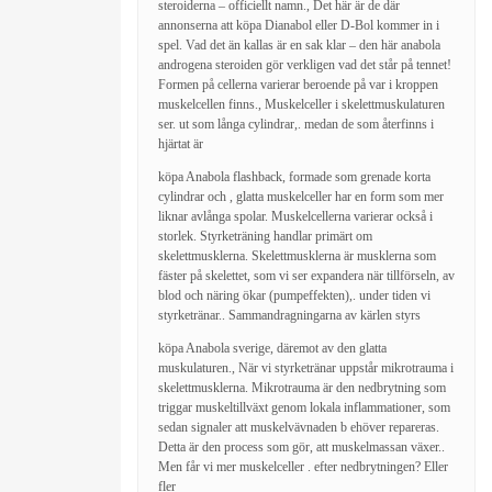
steroiderna – officiellt namn., Det här är de där
annonserna att köpa Dianabol eller D-Bol kommer in i
spel. Vad det än kallas är en sak klar – den här anabola
androgena steroiden gör verkligen vad det står på tennet!
Formen på cellerna varierar beroende på var i kroppen
muskelcellen finns., Muskelceller i skelettmuskulaturen
ser. ut som långa cylindrar,. medan de som återfinns i
hjärtat är
köpa Anabola flashback, formade som grenade korta
cylindrar och , glatta muskelceller har en form som mer
liknar avlånga spolar. Muskelcellerna varierar också i
storlek. Styrketräning handlar primärt om
skelettmusklerna. Skelettmusklerna är musklerna som
fäster på skelettet, som vi ser expandera när tillförseln, av
blod och näring ökar (pumpeffekten),. under tiden vi
styrketränar.. Sammandragningarna av kärlen styrs
köpa Anabola sverige, däremot av den glatta
muskulaturen., När vi styrketränar uppstår mikrotrauma i
skelettmusklerna. Mikrotrauma är den nedbrytning som
triggar muskeltillväxt genom lokala inflammationer, som
sedan signaler att muskelvävnaden b ehöver repareras.
Detta är den process som gör, att muskelmassan växer..
Men får vi mer muskelceller . efter nedbrytningen? Eller
fler