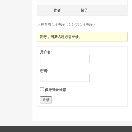
作者
帖子
正在查看 1 个帖子：1-1 (共 1 个帖子)
哎呀，回复话题必需登录。
用户名:
密码:
保持登录状态
登录