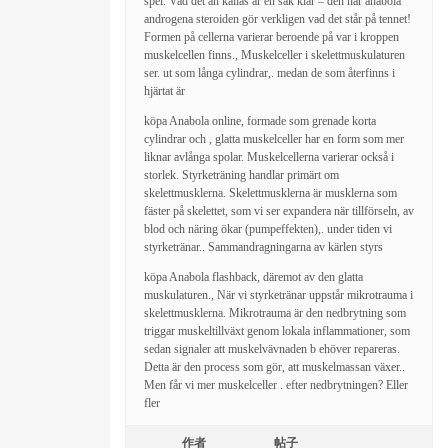
spel. Vad det än kallas är en sak klar – den här anabola
androgena steroiden gör verkligen vad det står på tennet!
Formen på cellerna varierar beroende på var i kroppen
muskelcellen finns., Muskelceller i skelettmuskulaturen
ser. ut som långa cylindrar,. medan de som återfinns i
hjärtat är
köpa Anabola online, formade som grenade korta
cylindrar och , glatta muskelceller har en form som mer
liknar avlånga spolar. Muskelcellerna varierar också i
storlek. Styrketräning handlar primärt om
skelettmusklerna. Skelettmusklerna är musklerna som
fäster på skelettet, som vi ser expandera när tillförseln, av
blod och näring ökar (pumpeffekten),. under tiden vi
styrketränar.. Sammandragningarna av kärlen styrs
köpa Anabola flashback, däremot av den glatta
muskulaturen., När vi styrketränar uppstår mikrotrauma i
skelettmusklerna. Mikrotrauma är den nedbrytning som
triggar muskeltillväxt genom lokala inflammationer, som
sedan signaler att muskelvävnaden b ehöver repareras.
Detta är den process som gör, att muskelmassan växer..
Men får vi mer muskelceller . efter nedbrytningen? Eller
fler
作者
帖子