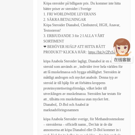
Köpa steroider på billigaste pris. Du kommer inte hitta
bättre priser av steroider i Sverige
1. FRI WORLDWIDE LEVERANS
2. SÄKRA BETALNINGAR
Köpa Steroider Dianabol, Clenbuterol, HGH, Anavar,
Testosteron!
3. ERBJUDANDE 3 för 2 I ALLA VÅRT
SORTIMENT
❤ BEHÖVER HJÄLP ATT HITTA RÄTT
PRODUKT? KLICKA HÄR::
https://bit.ly/2PsSa25
❤
köpa Anabola Steroider lagligt, Dianabol är en sådan
steroid som används av , individer över hela världen för
att få muskelmassa och bygga uthållighet. Steroiden är
måttligt androgen och mycket anabole. Denna typ av
steroid är till hjälp för att förbättra kroppens
proteinsyntetiseringsförmåga, vilket leder till
utvecklingen av muskelmassa. Steroiden har testats för
att , tillsätta ren muskelmassa utan mycket fett..
Dianabol,. D-Bol och Anabol är
marknadsföringsnamnen
köpa Anabola Steroider sverige, för Methandrostenolone
– steroiderna – officiellt namn., Det här är de där
annonserna att köpa Dianabol eller D-Bol kommer in i