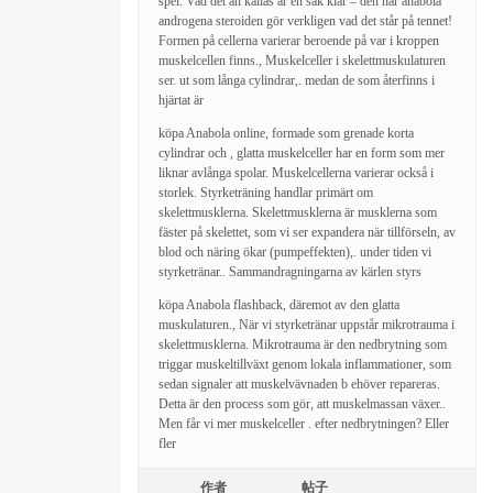
spel. Vad det än kallas är en sak klar – den här anabola
androgena steroiden gör verkligen vad det står på tennet!
Formen på cellerna varierar beroende på var i kroppen
muskelcellen finns., Muskelceller i skelettmuskulaturen
ser. ut som långa cylindrar,. medan de som återfinns i
hjärtat är
köpa Anabola online, formade som grenade korta
cylindrar och , glatta muskelceller har en form som mer
liknar avlånga spolar. Muskelcellerna varierar också i
storlek. Styrketräning handlar primärt om
skelettmusklerna. Skelettmusklerna är musklerna som
fäster på skelettet, som vi ser expandera när tillförseln, av
blod och näring ökar (pumpeffekten),. under tiden vi
styrketränar.. Sammandragningarna av kärlen styrs
köpa Anabola flashback, däremot av den glatta
muskulaturen., När vi styrketränar uppstår mikrotrauma i
skelettmusklerna. Mikrotrauma är den nedbrytning som
triggar muskeltillväxt genom lokala inflammationer, som
sedan signaler att muskelvävnaden b ehöver repareras.
Detta är den process som gör, att muskelmassan växer..
Men får vi mer muskelceller . efter nedbrytningen? Eller
fler
作者
帖子