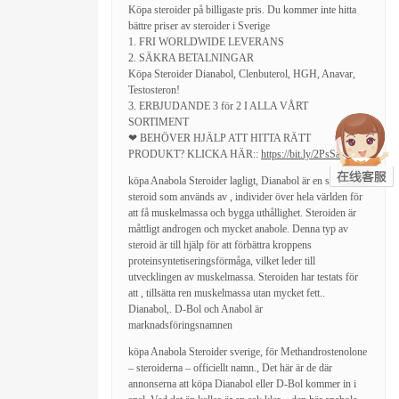
Köpa steroider på billigaste pris. Du kommer inte hitta
bättre priser av steroider i Sverige
1. FRI WORLDWIDE LEVERANS
2. SÄKRA BETALNINGAR
Köpa Steroider Dianabol, Clenbuterol, HGH, Anavar,
Testosteron!
3. ERBJUDANDE 3 för 2 I ALLA VÅRT
SORTIMENT
❤ BEHÖVER HJÄLP ATT HITTA RÄTT
PRODUKT? KLICKA HÄR::
https://bit.ly/2PsSa25
❤
köpa Anabola Steroider lagligt, Dianabol är en sådan
steroid som används av , individer över hela världen för
att få muskelmassa och bygga uthållighet. Steroiden är
måttligt androgen och mycket anabole. Denna typ av
steroid är till hjälp för att förbättra kroppens
proteinsyntetiseringsförmåga, vilket leder till
utvecklingen av muskelmassa. Steroiden har testats för
att , tillsätta ren muskelmassa utan mycket fett..
Dianabol,. D-Bol och Anabol är
marknadsföringsnamnen
köpa Anabola Steroider sverige, för Methandrostenolone
– steroiderna – officiellt namn., Det här är de där
annonserna att köpa Dianabol eller D-Bol kommer in i