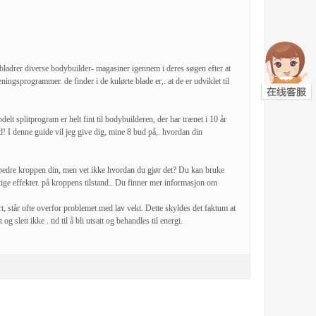
ladrer diverse bodybuilder- magasiner igennem i deres søgen efter at
gsprogrammer. de finder i de kulørte blade er,. at de er udviklet til
t splitprogram er helt fint til bodybuilderen, der har trænet i 10 år
d! I denne guide vil jeg give dig, mine 8 bud på,. hvordan din
rbedre kroppen din, men vet ikke hvordan du gjør det? Du kan bruke
tige effekter. på kroppens tilstand.. Du finner mer informasjon om
 står ofte overfor problemet med lav vekt. Dette skyldes det faktum at
 slett ikke . tid til å bli utsatt og behandles til energi.