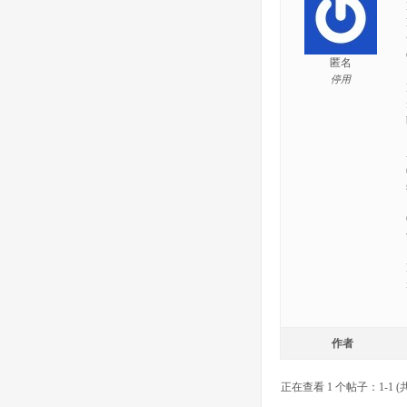
匿名
停用
作者
正在查看 1 个帖子：1-1 (共