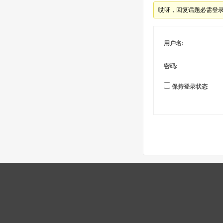
哎呀，回复话题必需登
用户名:
密码:
保持登录状态