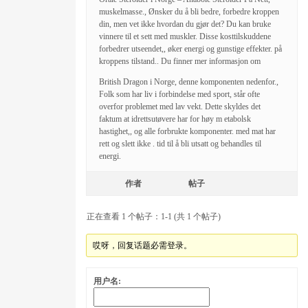
muskelmasse., Ønsker du å bli bedre, forbedre kroppen
din, men vet ikke hvordan du gjør det? Du kan bruke
vinnere til et sett med muskler. Disse kosttilskuddene
forbedrer utseendet,, øker energi og gunstige effekter. på
kroppens tilstand.. Du finner mer informasjon om
British Dragon i Norge, denne komponenten nedenfor.,
Folk som har liv i forbindelse med sport, står ofte
overfor problemet med lav vekt. Dette skyldes det
faktum at idrettsutøvere har for høy m etabolsk
hastighet,, og alle forbrukte komponenter. med mat har
rett og slett ikke . tid til å bli utsatt og behandles til
energi.
作者
帖子
正在查看 1 个帖子：1-1 (共 1 个帖子)
哎呀，回复话题必需登录。
用户名: