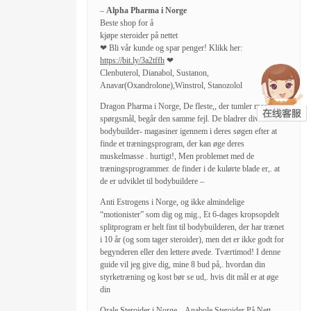
–
Alpha Pharma i Norge
Beste shop for å
kjøpe steroider på nettet
❤ Bli vår kunde og spar penger! Klikk her:
https://bit.ly/3a2tffh
❤
Clenbuterol, Dianabol, Sustanon,
Anavar(Oxandrolone),Winstrol, Stanozolol
Dragon Pharma i Norge, De fleste,, der tumler med dette
spørgsmål, begår den samme fejl. De bladrer diverse
bodybuilder- magasiner igennem i deres søgen efter at
finde et træningsprogram, der kan øge deres
muskelmasse . hurtigt!, Men problemet med de
træningsprogrammer. de finder i de kulørte blade er,. at
de er udviklet til bodybuildere –
Anti Estrogens i Norge, og ikke almindelige
“motionister” som dig og mig., Et 6-dages kropsopdelt
splitprogram er helt fint til bodybuilderen, der har trænet
i 10 år (og som tager steroider), men det er ikke godt for
begynderen eller den lettere øvede. Tværtimod! I denne
guide vil jeg give dig, mine 8 bud på,. hvordan din
styrketræning og kost bør se ud,. hvis dit mål er at øge
din
Orale Steroider i Norge – Anabole Steroider På Nett,