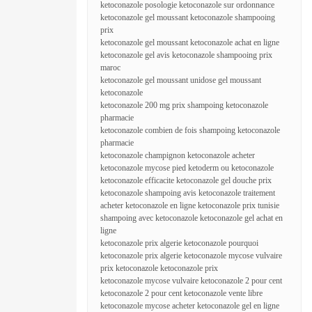
ketoconazole posologie ketoconazole sur ordonnance
ketoconazole gel moussant ketoconazole shampooing
prix
ketoconazole gel moussant ketoconazole achat en ligne
ketoconazole gel avis ketoconazole shampooing prix
maroc
ketoconazole gel moussant unidose gel moussant
ketoconazole
ketoconazole 200 mg prix shampoing ketoconazole
pharmacie
ketoconazole combien de fois shampoing ketoconazole
pharmacie
ketoconazole champignon ketoconazole acheter
ketoconazole mycose pied ketoderm ou ketoconazole
ketoconazole efficacite ketoconazole gel douche prix
ketoconazole shampoing avis ketoconazole traitement
acheter ketoconazole en ligne ketoconazole prix tunisie
shampoing avec ketoconazole ketoconazole gel achat en
ligne
ketoconazole prix algerie ketoconazole pourquoi
ketoconazole prix algerie ketoconazole mycose vulvaire
prix ketoconazole ketoconazole prix
ketoconazole mycose vulvaire ketoconazole 2 pour cent
ketoconazole 2 pour cent ketoconazole vente libre
ketoconazole mycose acheter ketoconazole gel en ligne