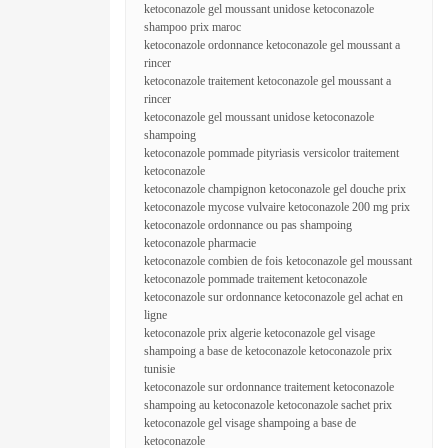
ketoconazole gel moussant unidose ketoconazole
shampoo prix maroc
ketoconazole ordonnance ketoconazole gel moussant a
rincer
ketoconazole traitement ketoconazole gel moussant a
rincer
ketoconazole gel moussant unidose ketoconazole
shampoing
ketoconazole pommade pityriasis versicolor traitement
ketoconazole
ketoconazole champignon ketoconazole gel douche prix
ketoconazole mycose vulvaire ketoconazole 200 mg prix
ketoconazole ordonnance ou pas shampoing
ketoconazole pharmacie
ketoconazole combien de fois ketoconazole gel moussant
ketoconazole pommade traitement ketoconazole
ketoconazole sur ordonnance ketoconazole gel achat en
ligne
ketoconazole prix algerie ketoconazole gel visage
shampoing a base de ketoconazole ketoconazole prix
tunisie
ketoconazole sur ordonnance traitement ketoconazole
shampoing au ketoconazole ketoconazole sachet prix
ketoconazole gel visage shampoing a base de
ketoconazole