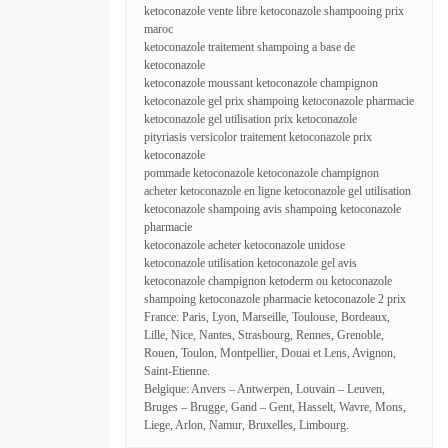
ketoconazole vente libre ketoconazole shampooing prix
maroc
ketoconazole traitement shampoing a base de
ketoconazole
ketoconazole moussant ketoconazole champignon
ketoconazole gel prix shampoing ketoconazole pharmacie
ketoconazole gel utilisation prix ketoconazole
pityriasis versicolor traitement ketoconazole prix
ketoconazole
pommade ketoconazole ketoconazole champignon
acheter ketoconazole en ligne ketoconazole gel utilisation
ketoconazole shampoing avis shampoing ketoconazole
pharmacie
ketoconazole acheter ketoconazole unidose
ketoconazole utilisation ketoconazole gel avis
ketoconazole champignon ketoderm ou ketoconazole
shampoing ketoconazole pharmacie ketoconazole 2 prix
France: Paris, Lyon, Marseille, Toulouse, Bordeaux,
Lille, Nice, Nantes, Strasbourg, Rennes, Grenoble,
Rouen, Toulon, Montpellier, Douai et Lens, Avignon,
Saint-Etienne.
Belgique: Anvers – Antwerpen, Louvain – Leuven,
Bruges – Brugge, Gand – Gent, Hasselt, Wavre, Mons,
Liege, Arlon, Namur, Bruxelles, Limbourg.