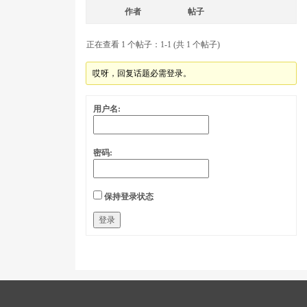
作者
帖子
正在查看 1 个帖子：1-1 (共 1 个帖子)
哎呀，回复话题必需登录。
用户名:
密码:
保持登录状态
登录