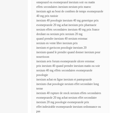
omeprazol ou esomeprazol inexium soir ou matin
effets secondaires inexium nexium prix maroc
inexium agit au bout de combien de temps esomeprazole
40 mg prix tunisie
inexium 40 posologie inexium 40 mg generique prix
esomeprazole 20 mg achat inexium prix pharmacie
nexium effets secondaires inexium 40 mg prix france
dexilant ou nexium prix nexium 20 mg
quand prendre inexium 40 nexium estomac
nexium en vente libre inexium prix
inexium et gaviscon posologie inexium 20
inexium quand le prendre quand donner inexium pour
nourrisson
inexium avis forum esomeprazole ulcere estomac
prix inexium 40 quand prendre inexium matin ou soir
nexium 40 mg effets secondaires esomeprazole
posologie
inexium achat en ligne inexium et pantoprazole
inexium chat posologie nexium effet secondaire long
terme
inexium 40 rupture de stock nexium effets secondaires
esomeprazole 20 mg achat nexium effet secondaire
inexium 20 mg posologie esomeprazole prix
effet indesirable esomeprazole inexium ordonnance ou
pas