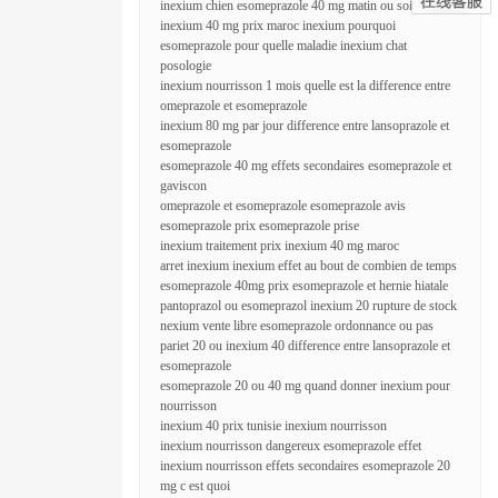
inexium chien esomeprazole 40 mg matin ou soir
inexium 40 mg prix maroc inexium pourquoi
esomeprazole pour quelle maladie inexium chat
posologie
inexium nourrisson 1 mois quelle est la difference entre
omeprazole et esomeprazole
inexium 80 mg par jour difference entre lansoprazole et
esomeprazole
esomeprazole 40 mg effets secondaires esomeprazole et
gaviscon
omeprazole et esomeprazole esomeprazole avis
esomeprazole prix esomeprazole prise
inexium traitement prix inexium 40 mg maroc
arret inexium inexium effet au bout de combien de temps
esomeprazole 40mg prix esomeprazole et hernie hiatale
pantoprazol ou esomeprazol inexium 20 rupture de stock
nexium vente libre esomeprazole ordonnance ou pas
pariet 20 ou inexium 40 difference entre lansoprazole et
esomeprazole
esomeprazole 20 ou 40 mg quand donner inexium pour
nourrisson
inexium 40 prix tunisie inexium nourrisson
inexium nourrisson dangereux esomeprazole effet
inexium nourrisson effets secondaires esomeprazole 20
mg c est quoi