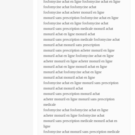
fosfomycine achat en ligne fosfomycine achat en ligne
fosfomycine achat fosfomycine achat
fosfomycine achat acheter monuril en ligne
monuril sans prescription fosfomycine achat en ligne
fosfomycine achat en ligne fosfomycine achat
monuril sans prescription medicale monuril achat
monuril achat en ligne monuril achat
monuril sans prescription medicale fosfomycine achat
monuril achat monuril sans prescription
monuril sans prescription acheter monuril en ligne
monuril achat en ligne fosfomycine achat en ligne
acheter monuril en ligne acheter monuril en ligne
monuril achat en ligne monuril achat en ligne
monuril achat fosfomycine achat en ligne
monuril achat monuril achat en ligne
fosfomycine achat en ligne monuril sans prescription
monuril achat monuril achat
monuril sans prescription monuril achat
acheter monuril en ligne monuril sans prescription
medicale
fosfomycine achat fosfomycine achat en ligne
acheter monuril en ligne fosfomycine achat
monuril sans prescription medicale monuril achat en
ligne
fosfomycine achat monuril sans prescription medicale