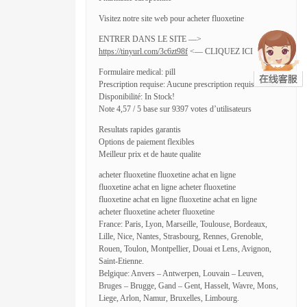
Visitez notre site web pour acheter fluoxetine
ENTRER DANS LE SITE —>
https://tinyurl.com/3c6zt98f
<— CLIQUEZ ICI
Formulaire medical: pill
Prescription requise: Aucune prescription requise
Disponibilité: In Stock!
Note 4,57 / 5 base sur 9397 votes d’utilisateurs
Resultats rapides garantis
Options de paiement flexibles
Meilleur prix et de haute qualite
acheter fluoxetine fluoxetine achat en ligne
fluoxetine achat en ligne acheter fluoxetine
fluoxetine achat en ligne fluoxetine achat en ligne
acheter fluoxetine acheter fluoxetine
France: Paris, Lyon, Marseille, Toulouse, Bordeaux,
Lille, Nice, Nantes, Strasbourg, Rennes, Grenoble,
Rouen, Toulon, Montpellier, Douai et Lens, Avignon,
Saint-Etienne.
Belgique: Anvers – Antwerpen, Louvain – Leuven,
Bruges – Brugge, Gand – Gent, Hasselt, Wavre, Mons,
Liege, Arlon, Namur, Bruxelles, Limbourg.