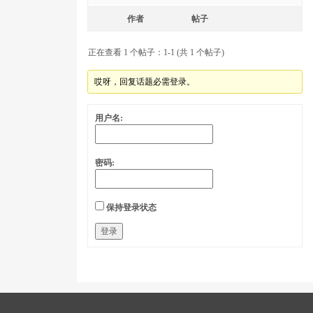
作者
帖子
正在查看 1 个帖子：1-1 (共 1 个帖子)
哎呀，回复话题必需登录。
用户名:
密码:
保持登录状态
登录