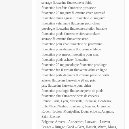
sevrage fluoxetine fluoxetine et libido
fluoxetine bienfaits fluoxetine grossesse
fluoxetine 20 mg prix fluoxetine chien agressif
fluoxetine chien agressif fluoxetine 20 mg prix
fluoxetine veterinaire fluoxetine pour chien
posologie fluoxetine fluoxetine solution buvable
fluoxetine poids fluoxetine effet secondaire
sevrage fluoxetine fluoxetine sirop
fluoxetine pour chat fluoxetine ou paroxetine
fluoxetine prise de poids fluoxetine et libido
fluoxetine prix maroc fluoxetine pour chat
fluoxetine poids acheter fluoxetine
fluoxetine 20 mg posologie fluoxetine posologie
fluoxetine fait il grossir fluoxetine achat en ligne
fluoxetine perte de poids fluoxetine perte de poids
acheter fluoxetine fluoxetine 20 mg prix
prix fluoxetine fluoxetine pour chien
fluoxetine posologie fluoxetine perte de poids
fluoxetine chat fluoxetine perte de cheveux
France: Paris, Lyon, Marseille, Toulouse, Bordeaux,
Lille, Nice, Nantes, Strasbourg, Rennes, Grenoble,
Rouen, Toulon, Montpellier, Douai et Lens, Avignon,
Saint-Etienne.
Belgique: Anvers – Antwerpen, Louvain – Leuven,
Bruges – Brugge, Gand – Gent, Hasselt, Wavre, Mons,