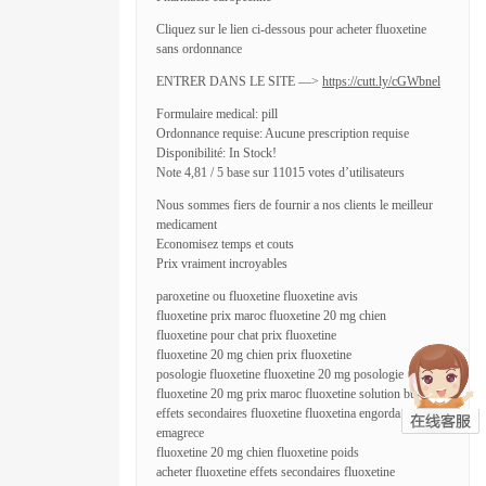
Cliquez sur le lien ci-dessous pour acheter fluoxetine
sans ordonnance
ENTRER DANS LE SITE —>
https://cutt.ly/cGWbnel
Formulaire medical: pill
Ordonnance requise: Aucune prescription requise
Disponibilité: In Stock!
Note 4,81 / 5 base sur 11015 votes d’utilisateurs
Nous sommes fiers de fournir a nos clients le meilleur
medicament
Economisez temps et couts
Prix vraiment incroyables
paroxetine ou fluoxetine fluoxetine avis
fluoxetine prix maroc fluoxetine 20 mg chien
fluoxetine pour chat prix fluoxetine
fluoxetine 20 mg chien prix fluoxetine
posologie fluoxetine fluoxetine 20 mg posologie
fluoxetine 20 mg prix maroc fluoxetine solution buvable
effets secondaires fluoxetine fluoxetina engorda ou
emagrece
fluoxetine 20 mg chien fluoxetine poids
acheter fluoxetine effets secondaires fluoxetine