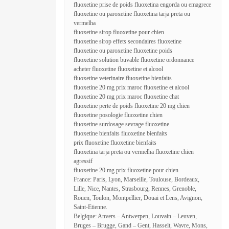
fluoxetine prise de poids fluoxetina engorda ou emagrece
fluoxetine ou paroxetine fluoxetina tarja preta ou
vermelha
fluoxetine sirop fluoxetine pour chien
fluoxetine sirop effets secondaires fluoxetine
fluoxetine ou paroxetine fluoxetine poids
fluoxetine solution buvable fluoxetine ordonnance
acheter fluoxetine fluoxetine et alcool
fluoxetine veterinaire fluoxetine bienfaits
fluoxetine 20 mg prix maroc fluoxetine et alcool
fluoxetine 20 mg prix maroc fluoxetine chat
fluoxetine perte de poids fluoxetine 20 mg chien
fluoxetine posologie fluoxetine chien
fluoxetine surdosage sevrage fluoxetine
fluoxetine bienfaits fluoxetine bienfaits
prix fluoxetine fluoxetine bienfaits
fluoxetina tarja preta ou vermelha fluoxetine chien
agressif
fluoxetine 20 mg prix fluoxetine pour chien
France: Paris, Lyon, Marseille, Toulouse, Bordeaux,
Lille, Nice, Nantes, Strasbourg, Rennes, Grenoble,
Rouen, Toulon, Montpellier, Douai et Lens, Avignon,
Saint-Etienne.
Belgique: Anvers – Antwerpen, Louvain – Leuven,
Bruges – Brugge, Gand – Gent, Hasselt, Wavre, Mons,