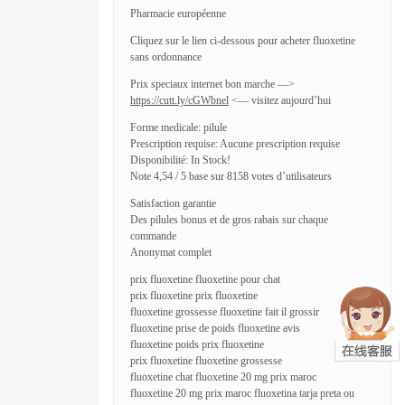
Pharmacie européenne
Cliquez sur le lien ci-dessous pour acheter fluoxetine
sans ordonnance
Prix speciaux internet bon marche —>
https://cutt.ly/cGWbnel
<— visitez aujourd’hui
Forme medicale: pilule
Prescription requise: Aucune prescription requise
Disponibilité: In Stock!
Note 4,54 / 5 base sur 8158 votes d’utilisateurs
Satisfaction garantie
Des pilules bonus et de gros rabais sur chaque
commande
Anonymat complet
prix fluoxetine fluoxetine pour chat
prix fluoxetine prix fluoxetine
fluoxetine grossesse fluoxetine fait il grossir
fluoxetine prise de poids fluoxetine avis
fluoxetine poids prix fluoxetine
prix fluoxetine fluoxetine grossesse
fluoxetine chat fluoxetine 20 mg prix maroc
fluoxetine 20 mg prix maroc fluoxetina tarja preta ou