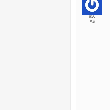
匿名
停用