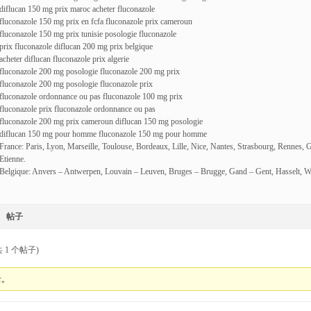
diflucan 150 mg prix maroc acheter fluconazole
fluconazole 150 mg prix en fcfa fluconazole prix cameroun
fluconazole 150 mg prix tunisie posologie fluconazole
prix fluconazole diflucan 200 mg prix belgique
acheter diflucan fluconazole prix algerie
fluconazole 200 mg posologie fluconazole 200 mg prix
fluconazole 200 mg posologie fluconazole prix
fluconazole ordonnance ou pas fluconazole 100 mg prix
fluconazole prix fluconazole ordonnance ou pas
fluconazole 200 mg prix cameroun diflucan 150 mg posologie
diflucan 150 mg pour homme fluconazole 150 mg pour homme
France: Paris, Lyon, Marseille, Toulouse, Bordeaux, Lille, Nice, Nantes, Strasbourg, Rennes, 
Etienne.
Belgique: Anvers – Antwerpen, Louvain – Leuven, Bruges – Brugge, Gand – Gent, Hasselt, W
帖子
 1 个帖子)
录。