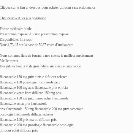
Cliquez sur le lien ci-dessous pour acheter diflucan sans ordonnance
Cliquez ici – Allez à la pharmacie
Forme medicale: pilule
Prescription requise: Aucune prescription requise
Disponibilité: In Stock!
Note 4,73 / 5 sur la base de 5287 votes d’utilisateurs
Nous sommes fiers de fournir a nos clients le meilleur medicament
Meilleur prix
Des pilules bonus et de gros rabais sur chaque commande
fluconazole 150 mg prix tunisie diflucan acheter
fluconazole 150 posologie fluconazole prix
fluconazole 100 mg avis fluconazole prix en fcfa
fluconazole vente libre diflucan 150 mg prix
fluconazole 150 mg prix maroc achat fluconazole
fluconazole achat prix fluconazole
prix fluconazole 150 mg fluconazole 200 mg prix cameroun
posologie fluconazole diflucan acheter
fluconazole 150 prix maroc diflucan prix
fluconazole 200 mg posologie fluconazole posologie
diflucan achat diflucan prix