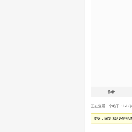
作者
正在查看 1 个帖子：1-1 (共
哎呀，回复话题必需登