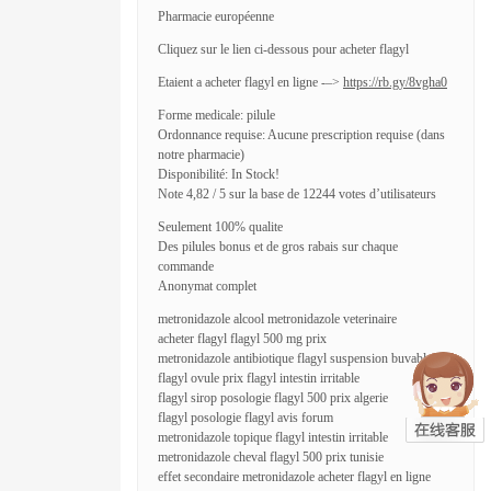
Pharmacie européenne
Cliquez sur le lien ci-dessous pour acheter flagyl
Etaient a acheter flagyl en ligne -–>
https://rb.gy/8vgha0
Forme medicale: pilule
Ordonnance requise: Aucune prescription requise (dans
notre pharmacie)
Disponibilité: In Stock!
Note 4,82 / 5 sur la base de 12244 votes d’utilisateurs
Seulement 100% qualite
Des pilules bonus et de gros rabais sur chaque
commande
Anonymat complet
metronidazole alcool metronidazole veterinaire
acheter flagyl flagyl 500 mg prix
metronidazole antibiotique flagyl suspension buvable
flagyl ovule prix flagyl intestin irritable
flagyl sirop posologie flagyl 500 prix algerie
flagyl posologie flagyl avis forum
metronidazole topique flagyl intestin irritable
metronidazole cheval flagyl 500 prix tunisie
effet secondaire metronidazole acheter flagyl en ligne