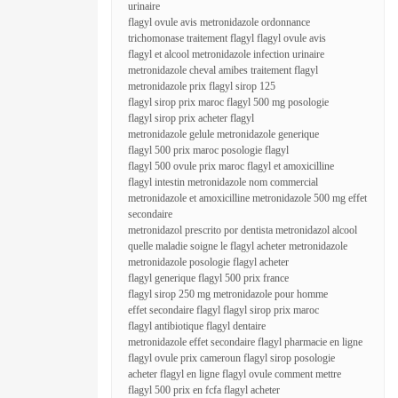
urinaire
flagyl ovule avis metronidazole ordonnance
trichomonase traitement flagyl flagyl ovule avis
flagyl et alcool metronidazole infection urinaire
metronidazole cheval amibes traitement flagyl
metronidazole prix flagyl sirop 125
flagyl sirop prix maroc flagyl 500 mg posologie
flagyl sirop prix acheter flagyl
metronidazole gelule metronidazole generique
flagyl 500 prix maroc posologie flagyl
flagyl 500 ovule prix maroc flagyl et amoxicilline
flagyl intestin metronidazole nom commercial
metronidazole et amoxicilline metronidazole 500 mg effet
secondaire
metronidazol prescrito por dentista metronidazol alcool
quelle maladie soigne le flagyl acheter metronidazole
metronidazole posologie flagyl acheter
flagyl generique flagyl 500 prix france
flagyl sirop 250 mg metronidazole pour homme
effet secondaire flagyl flagyl sirop prix maroc
flagyl antibiotique flagyl dentaire
metronidazole effet secondaire flagyl pharmacie en ligne
flagyl ovule prix cameroun flagyl sirop posologie
acheter flagyl en ligne flagyl ovule comment mettre
flagyl 500 prix en fcfa flagyl acheter