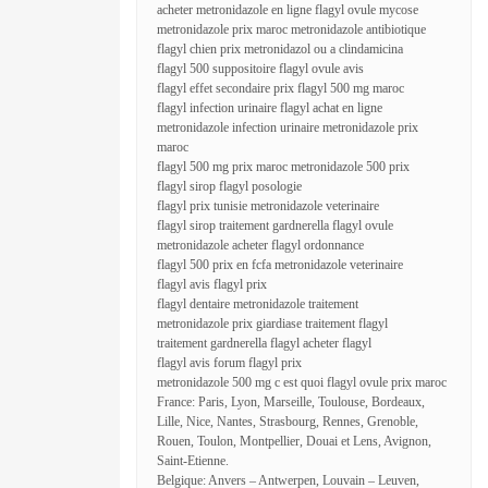
acheter metronidazole en ligne flagyl ovule mycose
metronidazole prix maroc metronidazole antibiotique
flagyl chien prix metronidazol ou a clindamicina
flagyl 500 suppositoire flagyl ovule avis
flagyl effet secondaire prix flagyl 500 mg maroc
flagyl infection urinaire flagyl achat en ligne
metronidazole infection urinaire metronidazole prix
maroc
flagyl 500 mg prix maroc metronidazole 500 prix
flagyl sirop flagyl posologie
flagyl prix tunisie metronidazole veterinaire
flagyl sirop traitement gardnerella flagyl ovule
metronidazole acheter flagyl ordonnance
flagyl 500 prix en fcfa metronidazole veterinaire
flagyl avis flagyl prix
flagyl dentaire metronidazole traitement
metronidazole prix giardiase traitement flagyl
traitement gardnerella flagyl acheter flagyl
flagyl avis forum flagyl prix
metronidazole 500 mg c est quoi flagyl ovule prix maroc
France: Paris, Lyon, Marseille, Toulouse, Bordeaux,
Lille, Nice, Nantes, Strasbourg, Rennes, Grenoble,
Rouen, Toulon, Montpellier, Douai et Lens, Avignon,
Saint-Etienne.
Belgique: Anvers – Antwerpen, Louvain – Leuven,