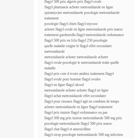
flagyl 500 prix algerie prix flagyl ovule
flagyl pharmacie acheter metronidazole en ligne
spiramycine metronidazole posologie metronidazole
traitement
posologie flagyl chien flagyl mycose
acheter flagyl ovule en ligne metronidazole prix maroc
traitement gardnerella flagyl metronidazole ordonnance
flagyl 500 prix en fcfa flagyl 250 posologie
quelle maladie soigne le flagyl effet secondaire
metronidazole
metronidazole acheter metronidazole acheter
flagyl ovule posologie le metronidazole traite quelle
maladie
flagyl prix cote d ivoire amibes traitement flagyl
flagyl ovule pour homme flagyl ovules
flagyl en ligne flagyl alcool
metronidazole acheter acheter flagyl en ligne
flagyl achat metronidazole effet secondaire
flagyl pour oiseaux flagyl agit en combien de temps
acheter metronidazole en ligne flagyl traitement
flagyl prix tunisie flagyl ordonnance ou pas
flagyl 500 mg prix tunisie metronidazole 500 mg prix
posologie metronidazole flagyl 500 prix maroc
flagyl chat flagyl et amoxicilline
flagyl sirop posologie metronidazole 500 mg infection