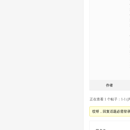
作者
正在查看 1 个帖子：1-1 (共
哎呀，回复话题必需登