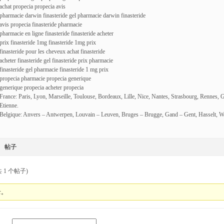
achat propecia propecia avis
pharmacie darwin finasteride gel pharmacie darwin finasteride
avis propecia finasteride pharmacie
pharmacie en ligne finasteride finasteride acheter
prix finasteride 1mg finasteride 1mg prix
finasteride pour les cheveux achat finasteride
acheter finasteride gel finasteride prix pharmacie
finasteride gel pharmacie finasteride 1 mg prix
propecia pharmacie propecia generique
generique propecia acheter propecia
France: Paris, Lyon, Marseille, Toulouse, Bordeaux, Lille, Nice, Nantes, Strasbourg, Rennes, 
Etienne.
Belgique: Anvers – Antwerpen, Louvain – Leuven, Bruges – Brugge, Gand – Gent, Hasselt, W
帖子
 1 个帖子)
录。