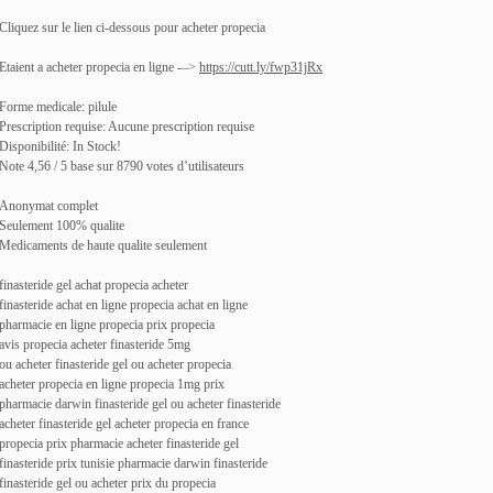
Cliquez sur le lien ci-dessous pour acheter propecia
Etaient a acheter propecia en ligne -–>
https://cutt.ly/fwp31jRx
Forme medicale: pilule
Prescription requise: Aucune prescription requise
Disponibilité: In Stock!
Note 4,56 / 5 base sur 8790 votes d’utilisateurs
Anonymat complet
Seulement 100% qualite
Medicaments de haute qualite seulement
finasteride gel achat propecia acheter
finasteride achat en ligne propecia achat en ligne
pharmacie en ligne propecia prix propecia
avis propecia acheter finasteride 5mg
ou acheter finasteride gel ou acheter propecia
acheter propecia en ligne propecia 1mg prix
pharmacie darwin finasteride gel ou acheter finasteride
acheter finasteride gel acheter propecia en france
propecia prix pharmacie acheter finasteride gel
finasteride prix tunisie pharmacie darwin finasteride
finasteride gel ou acheter prix du propecia