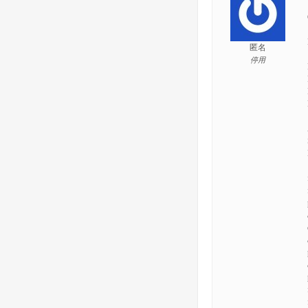
匿名
停用