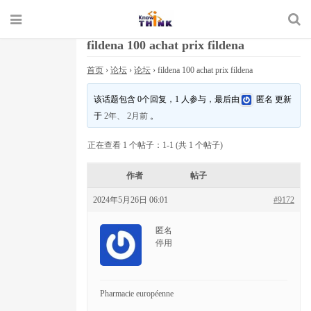
fildena 100 achat prix fildena
首页
›
论坛
›
论坛
›
fildena 100 achat prix fildena
该话题包含 0个回复，1 人参与，最后由
匿名
更新
于
2年、 2月前
。
正在查看 1 个帖子：1-1 (共 1 个帖子)
作者
帖子
2024年5月26日 06:01
#9172
匿名
停用
Pharmacie européenne