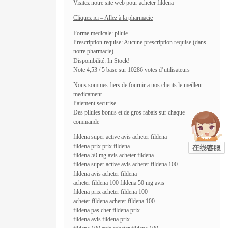
Visitez notre site web pour acheter fildena
Cliquez ici – Allez à la pharmacie
Forme medicale: pilule
Prescription requise: Aucune prescription requise (dans
notre pharmacie)
Disponibilité: In Stock!
Note 4,53 / 5 base sur 10286 votes d’utilisateurs
Nous sommes fiers de fournir a nos clients le meilleur
medicament
Paiement securise
Des pilules bonus et de gros rabais sur chaque
commande
fildena super active avis acheter fildena
fildena prix prix fildena
fildena 50 mg avis acheter fildena
fildena super active avis acheter fildena 100
fildena avis acheter fildena
acheter fildena 100 fildena 50 mg avis
fildena prix acheter fildena 100
acheter fildena acheter fildena 100
fildena pas cher fildena prix
fildena avis fildena prix