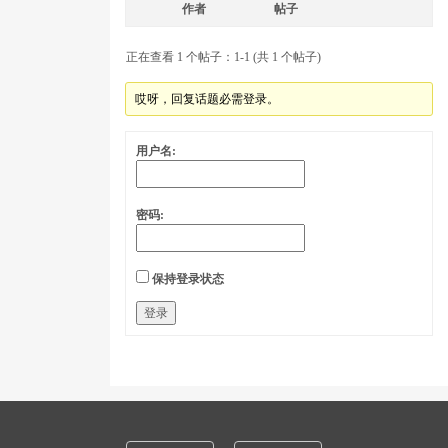
作者
帖子
正在查看 1 个帖子：1-1 (共 1 个帖子)
哎呀，回复话题必需登录。
用户名:
密码:
保持登录状态
登录