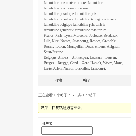
famotidine prix tunisie acheter famotidine
famotidine prix famotidine avis
famotidine posologie famotidine prix
famotidine posologie famotidine 40 mg prix tunisie
famotidine belgique famotidine prix tunisie
famotidine generique famotidine avis forum
France: Paris, Lyon, Marseille, Toulouse, Bordeaux,
Lille, Nice, Nantes, Strasbourg, Rennes, Grenoble,
Rouen, Toulon, Montpellier, Douai et Lens, Avignon,
Saint-Etienne.
Belgique: Anvers – Antwerpen, Louvain – Leuven,
Bruges – Brugge, Gand – Gent, Hasselt, Wavre, Mons,
Liege, Arlon, Namur, Bruxelles, Limbourg.
作者
帖子
正在查看 1 个帖子：1-1 (共 1 个帖子)
哎呀，回复话题必需登录。
用户名: