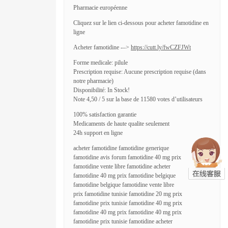
Pharmacie européenne
Cliquez sur le lien ci-dessous pour acheter famotidine en
ligne
Acheter famotidine -–>
https://cutt.ly/fwCZFJWt
Forme medicale: pilule
Prescription requise: Aucune prescription requise (dans
notre pharmacie)
Disponibilité: In Stock!
Note 4,50 / 5 sur la base de 11580 votes d’utilisateurs
100% satisfaction garantie
Medicaments de haute qualite seulement
24h support en ligne
acheter famotidine famotidine generique
famotidine avis forum famotidine 40 mg prix
famotidine vente libre famotidine acheter
famotidine 40 mg prix famotidine belgique
famotidine belgique famotidine vente libre
prix famotidine tunisie famotidine 20 mg prix
famotidine prix tunisie famotidine 40 mg prix
famotidine 40 mg prix famotidine 40 mg prix
famotidine prix tunisie famotidine acheter