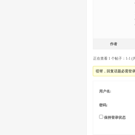
作者
正在查看 1 个帖子：1-1 (共
哎呀，回复话题必需登
用户名:
密码:
保持登录状态