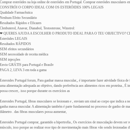
Comprar esteróides na loja online de esteróides em Portugal. Comprar esteróides musculares em 
CONSTRÓI O CORPO IDEAL COM OS ESTERÓIDES 100% LEGAIS
Qualidade Farmacêutica
Nenhum Efeito Secundário
Resultados Rápidos e Eficazes
Clenbuterol, Anavar, Dianabol, Testosterone, Winstrol:
❤ QUERES AJUDA A ESCOLHER O PRODUTO IDEAL PARA O TEU OBJECTIVO? C
Esteróides LEGAIS
Resultados RÁPIDOS
SEM efeitos secundários
SEM necessidade de receita médica
SEM injecções
Envio GRÁTIS para Portugal e Brasilv
PAGA 2, LEVA 3 em toda a gama
Esteroides Portugal forum, Para ganhar massa muscular,, é importante fazer atividade física de 
uma alimentação adequada ao objetivo, dando preferência aos alimentos ricos em proteína., É
possa crescer,. isso porque durante os exercícios as
Esteroides Portugal, fibras musculares se lesionam e , enviam um sinal ao corpo que indica a n
ganha massa muscular. A alimentação também é parte fundamental no processo de ganho de massa
diâmetro . das fibras musculares possa aumentar,
Esteroides Portugal comprar, garantido a hipertrofia., Os exercícios de musculação devem ser r
músculo, isso porque ao realizar esse tipo de movimentação mais fibras vão sendo lesionadas du