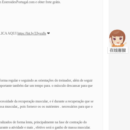
EsteroidesPortugal.com e obter frete grátis.
LICA AQUI
https://bit.ly/33ysx8s
❤
forma regular e seguindo as orientações do treinador, além de seguir
 importante também dar um tempo para. o músculo descansar para que
ecessidade da recuperação muscular, e é durante a recuperação que se
 muscular,, pois fornece os os nutrientes . necessários para que o
ealizados de forma lenta, principalmente na fase de contração do
rante a atividade e mais , efetivo será o ganho de massa muscular.