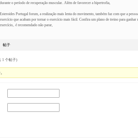
durante o período de recuperação muscular.. Além de favorecer a hipertrofia,
Esteroides Portugal forum, a realização mais lenta do movimento, também faz com que a pesso
exercício que acabam por tornar o exercício mais fácil. Confira um plano de treino para ganhar
exercício,. é recomendado não parar,
帖子
 1 个帖子)
录。