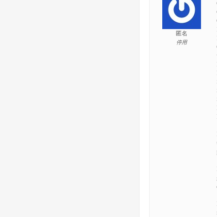
匿名
停用