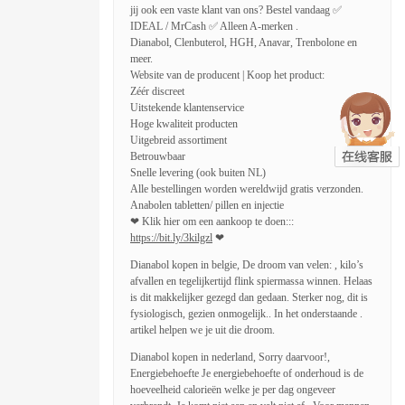
jij ook een vaste klant van ons? Bestel vandaag ✅
IDEAL / MrCash ✅ Alleen A-merken .
Dianabol, Clenbuterol, HGH, Anavar, Trenbolone en
meer.
Website van de producent | Koop het product:
Zéér discreet
Uitstekende klantenservice
Hoge kwaliteit producten
Uitgebreid assortiment
Betrouwbaar
Snelle levering (ook buiten NL)
Alle bestellingen worden wereldwijd gratis verzonden.
Anabolen tabletten/ pillen en injectie
❤ Klik hier om een aankoop te doen:::
https://bit.ly/3kilgzl
❤
Dianabol kopen in belgie, De droom van velen: , kilo’s
afvallen en tegelijkertijd flink spiermassa winnen. Helaas
is dit makkelijker gezegd dan gedaan. Sterker nog, dit is
fysiologisch, gezien onmogelijk.. In het onderstaande .
artikel helpen we je uit die droom.
Dianabol kopen in nederland, Sorry daarvoor!,
Energiebehoefte Je energiebehoefte of onderhoud is de
hoeveelheid calorieën welke je per dag ongeveer