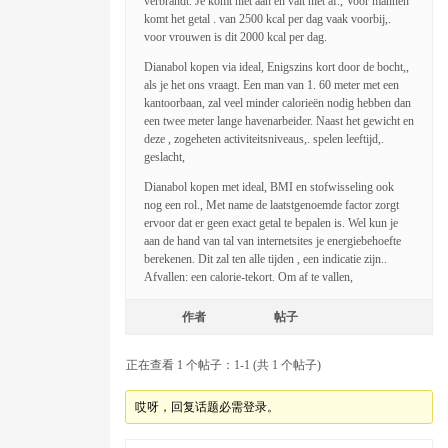
verbrandt. Je komt niet aan en valt niet af., Voor mannen
komt het getal . van 2500 kcal per dag vaak voorbij,.
voor vrouwen is dit 2000 kcal per dag.
Dianabol kopen via ideal, Enigszins kort door de bocht,,
als je het ons vraagt. Een man van 1. 60 meter met een
kantoorbaan, zal veel minder calorieën nodig hebben dan
een twee meter lange havenarbeider. Naast het gewicht en
deze , zogeheten activiteitsniveaus,. spelen leeftijd,.
geslacht,
Dianabol kopen met ideal, BMI en stofwisseling ook
nog een rol., Met name de laatstgenoemde factor zorgt
ervoor dat er geen exact getal te bepalen is. Wel kun je
aan de hand van tal van internetsites je energiebehoefte
berekenen. Dit zal ten alle tijden , een indicatie zijn..
Afvallen: een calorie-tekort. Om af te vallen,
作者
帖子
正在查看 1 个帖子：1-1 (共 1 个帖子)
哎呀，回复话题必需登录。