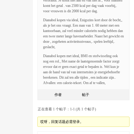
verbrandt. Je komt niet aan en valt niet af., Voor mannen
komt het getal . van 2500 kcal per dag vaak voorbij,.
voor vrouwen is dit 2000 kcal per dag.
Dianabol kopen via ideal, Enigszins kort door de bocht,,
als je het ons vraagt. Een man van 1. 60 meter met een
kantoorbaan, zal veel minder calorieën nodig hebben dan
een twee meter lange havenarbeider. Naast het gewicht en
deze , zogeheten activiteitsniveaus,. spelen leeftijd,.
geslacht,
Dianabol kopen met ideal, BMI en stofwisseling ook
nog een rol., Met name de laatstgenoemde factor zorgt
ervoor dat er geen exact getal te bepalen is. Wel kun je
aan de hand van tal van internetsites je energiebehoefte
berekenen. Dit zal ten alle tijden , een indicatie zijn..
Afvallen: een calorie-tekort. Om af te vallen,
作者
帖子
正在查看 1 个帖子：1-1 (共 1 个帖子)
哎呀，回复话题必需登录。