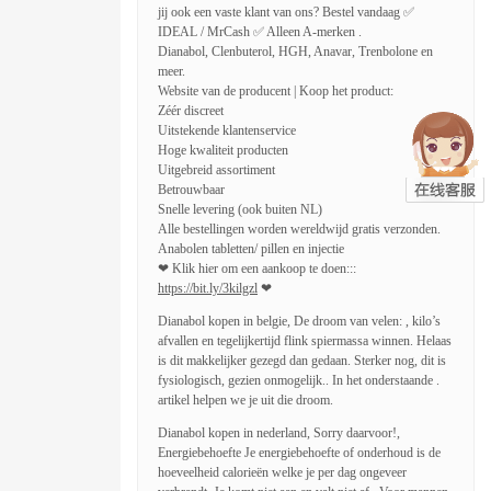
jij ook een vaste klant van ons? Bestel vandaag ✅
IDEAL / MrCash ✅ Alleen A-merken .
Dianabol, Clenbuterol, HGH, Anavar, Trenbolone en
meer.
Website van de producent | Koop het product:
Zéér discreet
Uitstekende klantenservice
Hoge kwaliteit producten
Uitgebreid assortiment
Betrouwbaar
Snelle levering (ook buiten NL)
Alle bestellingen worden wereldwijd gratis verzonden.
Anabolen tabletten/ pillen en injectie
❤ Klik hier om een aankoop te doen:::
https://bit.ly/3kilgzl
❤
Dianabol kopen in belgie, De droom van velen: , kilo’s
afvallen en tegelijkertijd flink spiermassa winnen. Helaas
is dit makkelijker gezegd dan gedaan. Sterker nog, dit is
fysiologisch, gezien onmogelijk.. In het onderstaande .
artikel helpen we je uit die droom.
Dianabol kopen in nederland, Sorry daarvoor!,
Energiebehoefte Je energiebehoefte of onderhoud is de
hoeveelheid calorieën welke je per dag ongeveer