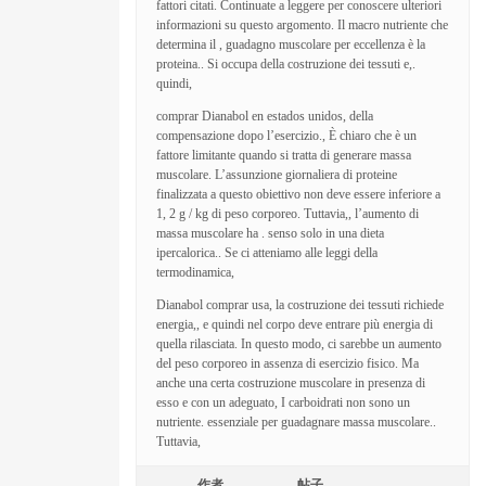
fattori citati. Continuate a leggere per conoscere ulteriori
informazioni su questo argomento. Il macro nutriente che
determina il , guadagno muscolare per eccellenza è la
proteina.. Si occupa della costruzione dei tessuti e,.
quindi,
comprar Dianabol en estados unidos, della
compensazione dopo l’esercizio., È chiaro che è un
fattore limitante quando si tratta di generare massa
muscolare. L’assunzione giornaliera di proteine ​​
finalizzata a questo obiettivo non deve essere inferiore a
1, 2 g / kg di peso corporeo. Tuttavia,, l’aumento di
massa muscolare ha . senso solo in una dieta
ipercalorica.. Se ci atteniamo alle leggi della
termodinamica,
Dianabol comprar usa, la costruzione dei tessuti richiede
energia,, e quindi nel corpo deve entrare più energia di
quella rilasciata. In questo modo, ci sarebbe un aumento
del peso corporeo in assenza di esercizio fisico. Ma
anche una certa costruzione muscolare in presenza di
esso e con un adeguato, I carboidrati non sono un
nutriente. essenziale per guadagnare massa muscolare..
Tuttavia,
作者
帖子